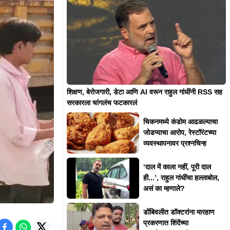
शिक्षण, बेरोजगारी, डेटा आणि AI वरून राहुल गांधींनी RSS सह
सरकारला चांगलंच फटकारलं
चिकनमध्ये कंडोम आढळल्याचा
जोडप्याचा आरोप, रेस्टॉरंटच्या
व्यवस्थापनावर प्रश्नचिन्ह
‘दाल में काला नहीं, पूरी दाल
ही...’, राहुल गांधींचा हल्लाबोल,
असं का म्हणाले?
डोंबिवलीत डॉक्टरांना मारहाण
प्रकरणात शिंदेंच्या