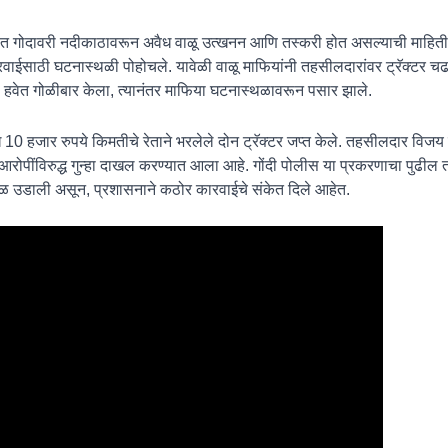
त गोदावरी नदीकाठावरून अवैध वाळू उत्खनन आणि तस्करी होत असल्याची माहिती 
रवाईसाठी घटनास्थळी पोहोचले. यावेळी वाळू माफियांनी तहसीलदारांवर ट्रॅक्टर चढव
ी हवेत गोळीबार केला, त्यानंतर माफिया घटनास्थळावरून पसार झाले.
 हजार रुपये किमतीचे रेताने भरलेले दोन ट्रॅक्टर जप्त केले. तहसीलदार विजय चव
 आरोपींविरुद्ध गुन्हा दाखल करण्यात आला आहे. गोंदी पोलीस या प्रकरणाचा पुढी
बळ उडाली असून, प्रशासनाने कठोर कारवाईचे संकेत दिले आहेत.