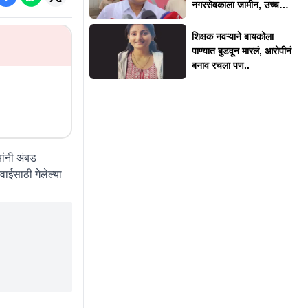
नगरसेवकाला जामीन, उच्च
न्यायालयाकडून 'त्या' अटी
शिक्षक नवऱ्याने बायकोला
पाण्यात बुडवून मारलं, आरोपीनं
बनाव रचला पण..
ांनी अंबड
ाईसाठी गेलेल्या