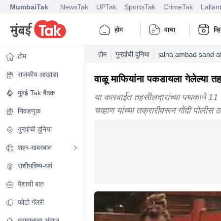
MumbaiTak
NewsTak
UPTak
SportsTak
CrimeTak
Lallan
होम
वाचा
व्
होम
गुन्ह्यांची दुनिया
jalna ambad sand at
होम
राजकीय आखाडा
वाळू माफियांना पकडायला गेलेल्या तहस
मुंबई Tak बैठक
या कारवाईत तहसीलदारांच्या पथकाने 11 ल
चव्हाण यांच्या तक्रारीवरून गोंदी पोलीस 
निवडणूक
गुन्ह्यांची दुनिया
शहर-खबरबात
राशीभविष्य-धर्म
पैशाची बात
फोटो गॅलरी
हवामानाचा अंदाज