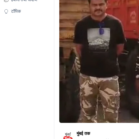
टॉपिक
मुंबई तक