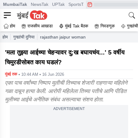
MumbaiTak
NewsTak
UPTak
SportsTak
CrimeTak
Lallantop
A
होम
राजकीय आखाडा
मुंबई Tak बैठक
निवडणूक
गुन्ह्यां
होम
गुन्ह्यांची दुनिया
rajasthan jaipur woman killed 5 year old girl due t
'मला तुझ्या आईच्या चेहऱ्यावर दु:ख बघायचंय...' 5 वर्षीय
चिमुरडीसोबत काय घडलं?
मुंबई तक
• 10:44 AM • 16 Jun 2026
एका पाच वर्षांच्या निष्पाप मुलीची तिच्याच शेजारी राहणाऱ्या महिलेने
गळा दाबून हत्या केली. आरोपी महिलेला तिच्या पतीचे आणि पीडित
मुलीच्या आईचे अनैतिक संबंध असल्याचा संशय होता.
ADVERTISEMENT