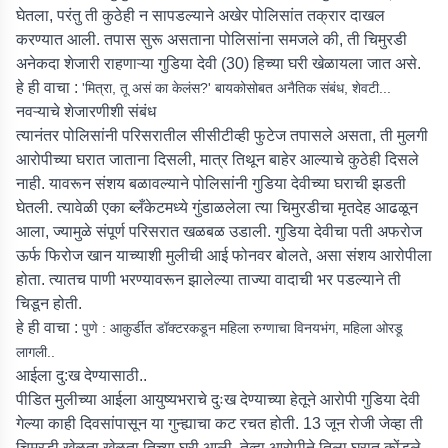
घेतला, परंतु ती कुठेही न सापडल्याने अखेर पोलिसांत तक्रार दाखल
करण्यात आली. तपास सुरू असताना पोलिसांना समजले की, ती चिमुरडी
अनेकदा शेजारी राहणाऱ्या गुडिया देवी (30) हिच्या घरी खेळायला जात असे.
हे ही वाचा :
'मित्रा, तू असं का केलंस?' बायकोसोबत अनैतिक संबंध, शेवटी...
नवऱ्याचे शेजारणीशी संबंध
त्यानंतर पोलिसांनी परिसरातील सीसीटीव्ही फुटेज तपासले असता, ती मुलगी
आरोपीच्या घरात जाताना दिसली, मात्र तिथून बाहेर आल्याचे कुठेही दिसले
नाही. यावरून संशय बळावल्याने पोलिसांनी गुडिया देवीच्या घराची झडती
घेतली. त्यावेळी एका ब्लँकेटमध्ये गुंडाळलेला त्या चिमुरडीचा मृतदेह आढळून
आला, ज्यामुळे संपूर्ण परिसरात खळबळ उडाली. गुडिया देवीचा पती अफरोज
ऊर्फ फिरोज खान याच्याशी मुलीची आई फोनवर बोलते, असा संशय आरोपीला
होता. त्यातच पाणी भरण्यावरून झालेल्या ताज्या वादाची भर पडल्याने ती
चिडून होती.
हे ही वाचा :
पुणे : आकुर्डीत डॉक्टरकडून महिला रुग्णाचा विनयभंग, महिला ओरडू
लागली..
आईला दु:ख देण्यासाठी..
पीडित मुलीच्या आईला आयुष्यभराचे दुःख देण्याच्या हेतूने आरोपी गुडिया देवी
गेल्या काही दिवसांपासून या गुन्ह्याचा कट रचत होती. 13 जून रोजी जेव्हा ती
चिमुरडी खेळता खेळता तिच्या घरी आली, तेव्हा आरोपीने तिला घरात कोंडले