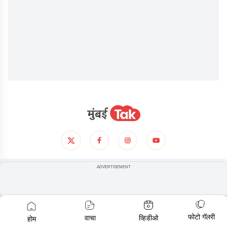
आमच्याविषयी
गोपनीयता धोरण
अटी आणिशर्थी
ADVERTISEMENT
© COPYRIGHT
2026
, ALL RIGHTS RESERVED
फोटो गॅलरी
वाचा
व्हिडीओ
होम