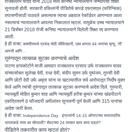
राजबल्लभ यादव यांना 2018 मध्ये कनिष्ठ न्यायालयाने जन्मठेपेची शिक्षा
सुनावली होती. सरकारी वकिलांनी पीडितेचे कपडे एफएसएल (फॉरेन्सिक)
तपासणीसाठी पाठवले असल्यास त्याचा अहवाल रेकॉर्डवर आणण्यात आला
नसल्याचं न्यायालयाने आपल्या निकालात म्हटलं. यामुळेच उच्च न्यायालयाने
21 डिसेंबर 2018 रोजी कनिष्ठ न्यायालयाने दिलेली शिक्षा रद्द करण्यात
आली.
हे ही वाचा:
काश्मीरमध्ये प्रचंड मोठी जीवितहानी, एका क्षणात 44 जणांचा मृत्यू; 'ती'
आपत्ती आणि...
तुरुंगातून तात्काळ सुटका करण्याचे आदेश
पाटणा हायकोर्टाने माजी आमदार राजबल्लभ प्रसाद उर्फ राजबल्लभ यादव
यांच्यासोबत सुलेखा देवी, राधा देवी, संदीप सुमन उर्फ पुष्पंजय, तुस्सी देवी
आणि छोटी देवी उर्फ अमृता यांना या खटल्यातील सर्व आरोपातून निर्दोष मुक्त
केले आणि त्यांची तुरुंगातून तात्काळ सुटका करण्याचे आदेश दिले. गुरुवारी,
न्यायमूर्ती मोहित कुमार शाह आणि न्यायमूर्ती हरीश कुमार यांच्या खंडपीठाने
एकत्रितपणे 6 फौजदारी अपीलांवर सुनावणी पूर्ण केली आणि 315 पानांचा
आदेश जारी केला.
हे ही वाचा:
Independence Day : इंग्रजांनी 14-15 ऑगस्टच्या मध्यरात्रीच
भारताकडे सत्ता का सोपवली? शेवटच्या 24 तासात काय काय घडलं?
पीडितेने तक्रारीत काय म्हटलं होतं?