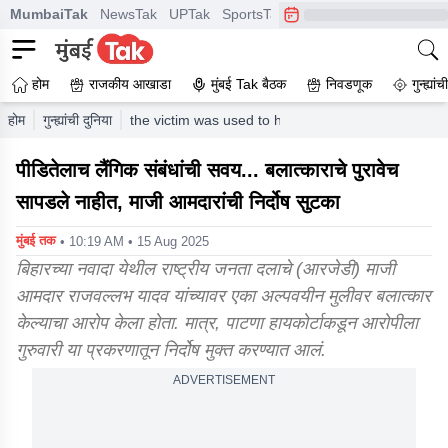
MumbaiTak
NewsTak
UPTak
SportsTak
CrimeTak
Lallantop
A
होम
राजकीय आखाडा
मुंबई Tak बैठक
निवडणूक
गुन्ह्यां
होम
गुन्ह्यांची दुनिया
the victim was used to having sex rape evidence 
पीडितेलाच लैंगिक संबंधांची सवय... बलात्काराचे पुरावेच
सापडले नाहीत, माजी आमदारांची निर्दोष सुटका
मुंबई तक
• 10:19 AM • 15 Aug 2025
बिहारच्या नवादा येथील राष्ट्रीय जनता दलाचे (आरजेडी) माजी
आमदार राजवल्लभ यादव यांच्यावर एका अल्पवयीन मुलीवर बलात्कार
केल्याचा आरोप केला होता. मात्र, पाटणा हायकोर्टाकडून आरोपीला
गुरुवारी या प्रकरणातून निर्दोष मुक्त करण्यात आलं.
ADVERTISEMENT