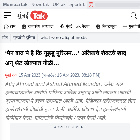
MumbaiTak
NewsTak
UPTak
SportsTak
CrimeTak
Lallantop
A
होम
राजकीय आखाडा
मुंबई Tak बैठक
निवडणूक
गुन्ह्यां
होम
गुन्ह्यांची दुनिया
what were atiq ahmeds last words before losing hi
‘मेन बात ये है कि गुड्डू मुस्लिम…’ अतिकचे शेवटचे शब्द
अन् थेट डोक्यात गोळी…
मुंबई तक
15 Apr 2023
(अपडेटेड:
15 Apr 2023, 08:18 PM
)
Atiq Ahmed and Ashraf Ahmed Murder: उमेश पाल
हत्याकांडातील आरोपी माफिया अतिक अहमद आणि त्याच्या भावाची
प्रयागराजमध्ये हत्या करण्यात आली आहे. मेडिकल कॉलेजजवळ तीन
हल्लेखोरांनी दोघांची हत्या केली. धार्मिक घोषणा देत हल्लेखोरांनी
गोळीबार केला. पोलिसांनी तिघांनाही अटक केली आहे.
ADVERTISEMENT