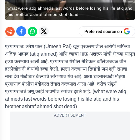
what were atiq ahmeds last words before losing his life atiq and
his brother ashraf ahmed shot dead
प्रयागराज:
उमेश पाल (Umesh Pal) खून प्रकरणातील आरोपी माफिया
अतिक अहमद (atiq ahmed) आणि त्याचा भाऊ अशरफ यांची गोळ्या घालून
हत्या करण्यात आली आहे. प्रयागराज येथील मेडिकल कॉलेजजवळ तीन
हल्लेखोरांनी दोघांची हत्या केली. हल्ला करणाऱ्या तिघांनी जय श्री रामचा
नारा देत गोळीबार केल्याचे सांगण्यात येत आहे. आता घटनास्थळी मोठ्या
प्रमाणात पोलीस बंदोबस्त तैनात करण्यात आला आहे. तसेच संपूर्ण
प्रयागराजचं जणू काही छावणीत रुपांतर झाले आहे. (what were atiq
ahmeds last words before losing his life atiq and his
brother ashraf ahmed shot dead)
ADVERTISEMENT