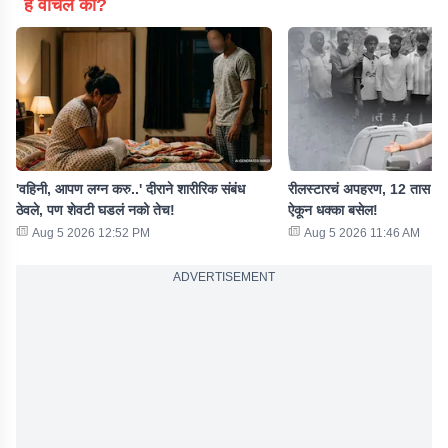
हे वाचलं का?
'वहिनी, आपण लग्न करु..' दीराने शारीरिक संबंध
रीलस्टारचं अपहरण, 12 तास गाड
ठेवले, पण शेवटी घडलं नको तेच!
ऐकून धक्का बसेल!
Aug 5 2026 12:52 PM
Aug 5 2026 11:46 AM
ADVERTISEMENT