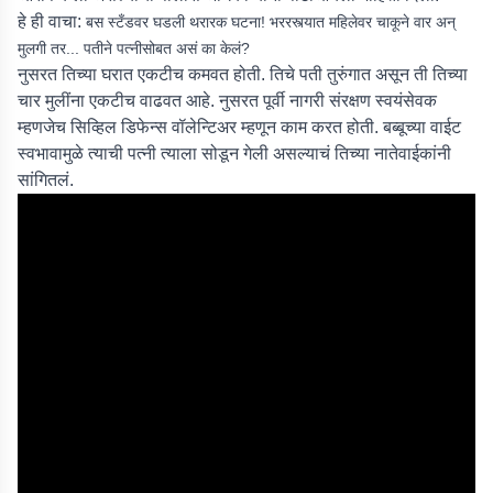
हे ही वाचा:
बस स्टँडवर घडली थरारक घटना! भररस्त्यात महिलेवर चाकूने वार अन्
मुलगी तर... पतीने पत्नीसोबत असं का केलं?
नुसरत तिच्या घरात एकटीच कमवत होती. तिचे पती तुरुंगात असून ती तिच्या
चार मुलींना एकटीच वाढवत आहे. नुसरत पूर्वी नागरी संरक्षण स्वयंसेवक
म्हणजेच सिव्हिल डिफेन्स वॉलेन्टिअर म्हणून काम करत होती. बब्बूच्या वाईट
स्वभावामुळे त्याची पत्नी त्याला सोडून गेली असल्याचं तिच्या नातेवाईकांनी
सांगितलं.