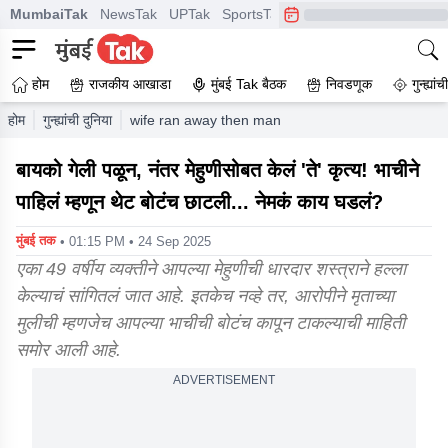
MumbaiTak
NewsTak
UPTak
SportsTak
CrimeTak
Lallantop
A
होम
राजकीय आखाडा
मुंबई Tak बैठक
निवडणूक
गुन्ह्यां
होम
गुन्ह्यांची दुनिया
wife ran away then man did that thing with sister i
बायको गेली पळून, नंतर मेहुणीसोबत केलं 'ते' कृत्य! भाचीने
पाहिलं म्हणून थेट बोटंच छाटली... नेमकं काय घडलं?
मुंबई तक
• 01:15 PM • 24 Sep 2025
एका 49 वर्षीय व्यक्तीने आपल्या मेहुणीची धारदार शस्त्राने हल्ला
केल्याचं सांगितलं जात आहे. इतकेच नव्हे तर, आरोपीने मृताच्या
मुलीची म्हणजेच आपल्या भाचीची बोटंच कापून टाकल्याची माहिती
समोर आली आहे.
ADVERTISEMENT