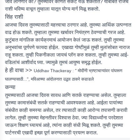
जावं लागणार का? तुमच्यावर कोणते संकट येऊ शकतात? याबाबत रोजचं
राशी भविष्य वाचून तुम्हाला यातून योग्य मार्ग मिळू शकतो.
सिंह राशी
आजचा दिवस तुमच्यासाठी महत्त्वाचा ठरणार आहे. तुमच्या आर्थिक उत्पन्नात
वाढ होऊ शकते. तुम्हाला तुमच्या खर्चावर नियंत्रण ठेवण्याची गरज आहे.
कुटुंबात मांगलिक कार्यक्रमाचं आयोजन केलं जाऊ शकतं. तुम्ही तुमच्या
अनुभवांचा पूर्णपणे फायदा होईल. एखाद्या गोष्टीमुळं तुम्ही मुलांसोबत नाराज
राहू शकता. तुम्ही पिकनीकला जायचं प्लॅन करु शकता. तुम्ही तुमच्या आई-
वडिलांचं आशीर्वाद घ्या. ज्यामुळे तुमचं आयुष्य समृद्ध होईल.
हे ही वाचा >>
Uddhav Thackeray : " मोदींनी भ्रष्टाचाऱ्यांवर पांघरूण
घालण्यासाठी...", मविआच्या आंदोलनात उद्धव ठाकरे कडाडले
कन्या
तुमच्यासाठी आजचा दिवस सावध आणि सतर्क राहण्याचा असेल. तुम्हाला
तुमच्या कामासंबंधी सतर्क राहण्याची आवश्यकता आहे. आईला पायांच्या
संबंधीत काही समस्या असेल, तर त्यासाठी काही आरोग्य तपासणी करावी
लागेल. तुम्ही तुमच्या मेहनतीवर विश्वास ठेवा. ज्या विद्यार्थ्यांना परदेशात
जाऊन शिक्षण घ्यायचं आहे, त्यांना काही संधी मिळू शकते. तुम्ही तुमच्या
पार्टनरची एखादी इच्छा पूर्ण करण्यासाठी प्रयत्न कराल.