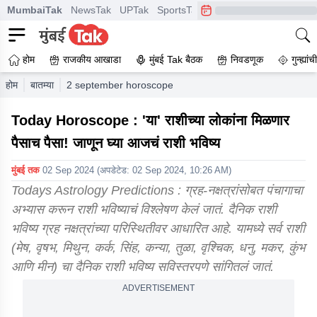
MumbaiTak
NewsTak
UPTak
SportsTak
CrimeTak
Lallantop
A
होम
राजकीय आखाडा
मुंबई Tak बैठक
निवडणूक
गुन्ह्यां
होम
बातम्या
2 september horoscope todays astrology predictions arie
Today Horoscope : 'या' राशीच्या लोकांना मिळणार
पैसाच पैसा! जाणून घ्या आजचं राशी भविष्य
मुंबई तक
02 Sep 2024
(अपडेटेड:
02 Sep 2024, 10:26 AM
)
Todays Astrology Predictions : ग्रह-नक्षत्रांसोबत पंचागाचा
अभ्यास करून राशी भविष्याचं विश्लेषण केलं जातं. दैनिक राशी
भविष्य ग्रह नक्षत्रांच्या परिस्थितीवर आधारित आहे. यामध्ये सर्व राशी
(मेष, वृषभ, मिथुन, कर्क, सिंह, कन्या, तुळा, वृश्चिक, धनु, मकर, कुंभ
आणि मीन) चा दैनिक राशी भविष्य सविस्तरपणे सांगितलं जातं.
ADVERTISEMENT