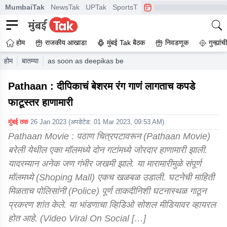
MumbaiTak
NewsTak
UPTak
SportsTak
CrimeTak
Lallantop
A
होम
राजकीय आखाडा
मुंबई Tak बैठक
निवडणूक
गुन्ह्यां
होम
बातम्या
as soon as deepikas besharam rang song started the br
Pathaan : दीपिकाचं बेशरम रंग गाणं लागताच कपडे
फाटूस्तर हाणामारी
मुंबई तक
26 Jan 2023
(अपडेटेड:
01 Mar 2023, 09:53 AM
)
Pathaan Movie : पठाण चित्रपटावरून (Pathaan Movie)
बरेली येथील एका मॉलमध्ये दोन गटांमध्ये जोरदार हाणामारी झाली.
यादरम्यान अनेक जण गंभीर जखमी झाले. या मारामारीमुळे संपूर्ण
मॉलमध्ये (Shoping Mall) एकच खळबळ उडाली. घटनेची माहिती
मिळताच पोलिसांनी (Police) पूर्ण ताकदीनिशी घटनास्थळ गाठून
प्रकरण शांत केले. या भांडणाचा व्हिडिओ सोशल मीडियावर व्हायरल
होत आहे. (Video Viral On Social […]