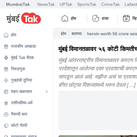
MumbaiTak
NewsTak
UPTak
SportsTak
CrimeTak
Lallan
होम
वाचा
व्
होम
बातम्या
heroin worth 56 crore sei
होम
राजकीय आखाडा
मुंबई विमानतळावर ५६ कोटी किमतीचा
मुंबई Tak बैठक
मुंबई आंतरराष्ट्रीय विमानतळावर कस्टम व
परदेशातून आलेल्या एका प्रवाशाची कस्टम
निवडणूक
सापडून आलं आहे. मझीज असं या प्रवाशाचं
गुन्ह्यांची दुनिया
बॅगेत छोट्या पिशव्यांमध्ये भरुन ठेवलं […]
शहर-खबरबात
राशीभविष्य-धर्म
पैशाची बात
फोटो गॅलरी
हवामानाचा अंदाज