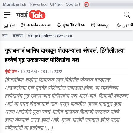
MumbaiTak
NewsTak
UPTak
SportsTak
CrimeTak
Lallantop
A
होम
राजकीय आखाडा
मुंबई Tak बैठक
निवडणूक
गुन्ह्यां
होम
बातम्या
hingoli police solve case of mysterious murder case ar
गुप्तधनाचं आमिष दाखवून शेतकऱ्याला संपवलं, हिंगोलीतल्या
हत्येचं गूढ उकलण्यात पोलिसांना यश
मुंबई तक
• 10:20 AM • 28 Feb 2022
हिंगोलीच्या वाढोना शिवारात एका विहीरीत पोत्यात दगडासह
आढळलेल्या एक मृतदेह पोलिसांना सापडला होता. या व्यक्तीच्या
हत्येमागंच गुढ उकलण्यात पोलिसांना यश आलं आहे. शिवाजी काटकर
असं या मयत शेतकऱ्याचं नाव असून गावातील जुन्या वादातून डुख
धरुन आरोपीने गुप्तधनाचं आमिष दाखवत शिवाजी काटकर यांची
हत्या केल्याचं उघड झालं आहे. मुख्य आरोपी रामदास झुंगरे याला
पोलिसांनी या हत्येच्या […]