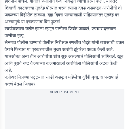
हातपाय बांधले. यानंतर रुमालाने गळा आवळून त्यांची हत्या केली. यानंतर
शिवाजी काटकरचा मृतदेह पोत्यात भरुन त्याला दगड अडकवून आरोपींनी तो
जवळच्या विहीरीत टाकला. दहा दिवस पाण्याखाली राहिल्यानंतर मृतदेह वर
आल्यामुळे या प्रकरणाचं बिंग फुटलं.
स्वयंपाकाला उशीर झाला म्हणून पत्नीला जिवंत जाळलं, उपचारादरम्यान
पत्नीचा मृत्यू
सेनगाव पोलीस ठाण्याचे पोलीस निरीक्षक रणजीत भोईटे यांनी तपासाची चक्र
वेगाने फिरवत या प्रकरणातील मुख्य आरोपी झुंगरेला अटक केली आहे.
याचसोबत अन्य तीन आरोपींचा शोध सुरु असल्याचं पोलिसांनी सांगितलं. खून
आणि पुरावे नष्ट केल्याच्या कलमाखाली आरोपीला पोलिसांनी अटक केली
आहे.
फ्लोअर मिलच्या पट्ट्यात साडी अडकून महिलेचा दुर्दैवी मृत्यू, साफसफाई
करणं बेतलं जिवावर
ADVERTISEMENT