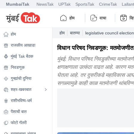
MumbaiTak
NewsTak
UPTak
SportsTak
CrimeTak
Lallan
होम
वाचा
व्
होम
बातम्या
legislative council electi
होम
राजकीय आखाडा
विधान परिषद निवडणूक: मतमोजणीत पु
मुंबई Tak बैठक
मुंबई: विधान परिषद निवडुकीच्या मतमोजण
क्षणाक्षणाला उत्कंठा वाढत आहे. कारण मत
निवडणूक
घेतला आहे. तर दुसरीकडे महाविकास आघाडी
गुन्ह्यांची दुनिया
सगळ्यामुळे काही काळ मतमोजणी थांबविण
शहर-खबरबात
राशीभविष्य-धर्म
पैशाची बात
फोटो गॅलरी
हवामानाचा अंदाज