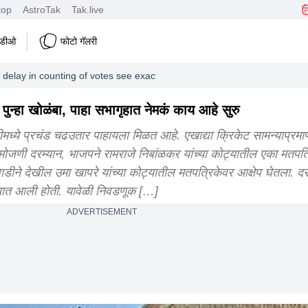
top
AstroTak
Tak.live
हिडीओ
फोटो गॅलरी
on delay in counting of votes see exactly what is happening in house
न्हा खोळंबा, पाहा सभागृहात नेमकं काय आहे सुरु
ीमध्ये प्रचंड चढउतार पाहायला मिळत आहे. एखाद्या क्रिकेट सामन्याप्रम
मोजणी दरम्यान, भाजपने रामराजे निबांळकर यांच्या कोट्यातील एका मतपत्
ने देखील उमा खापरे यांच्या कोट्यातील मतपत्रिकेवर आक्षेप घेतला. दरम
्यात आली होती. यावेळी निवडणूक […]
ADVERTISEMENT