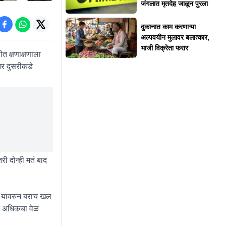
जंगलात मृतदेह जाळून पुरला
दुकानात काम करणाऱ्या
अल्पवयीन मुलावर बलात्कार,
भाजी विक्रेता फरार
त क्षणाक्षणाला
तर दुसरीकडे
ी दोन्ही मतं बाद
ा. यावरुन बराच खल
ून अधिकचा वेळ