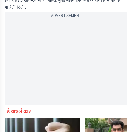
हजार 973 सक्रिय रूग्ण आहेत. मुंबई महापालिकेच्या आरोग्य विभागाने ही
माहिती दिली.
ADVERTISEMENT
हे वाचलं का?