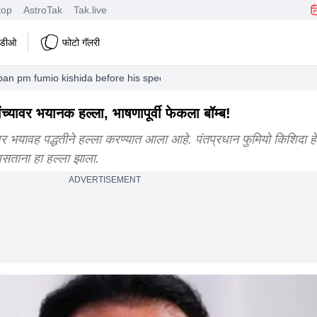
top
AstroTak
Tak.live
हिडीओ
फोटो गॅलरी
an pm fumio kishida before his speech
च्यावर भयानक हल्ला, भाषणापूर्वी फेकला बॉम्ब!
वर भयावह पद्धतीने हल्ला करण्यात आला आहे. पंतप्रधान फुमियो किशिदा हे
 असताना हा हल्ला झाला.
ADVERTISEMENT