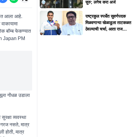
सुरु; लगेच करा अर्ज
्यात आला आहे.
राष्ट्रकुल स्पर्धेत सुवर्णपदक
मिळवणाऱ्या खेळाडूला ताटकळत
े वाकायामा
ठेवल्याची चर्चा, आता राज
मोक बॉम्ब फेकण्यात
ठाकरेंनी दिलं स्पष्टीकरण
n Japan PM
जूला गोंधळ उडाला
सुरक्षा व्यवस्था
 गरज नसते, मात्र
ली होती, मात्र