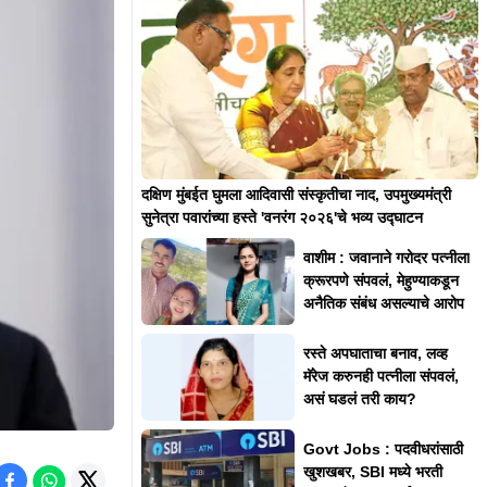
दक्षिण मुंबईत घुमला आदिवासी संस्कृतीचा नाद, उपमुख्यमंत्री
सुनेत्रा पवारांच्या हस्ते 'वनरंग २०२६'चे भव्य उद्घाटन
वाशीम : जवानाने गरोदर पत्नीला
क्रूरपणे संपवलं, मेहुण्याकडून
अनैतिक संबंध असल्याचे आरोप
रस्ते अपघाताचा बनाव, लव्ह
मॅरेज करुनही पत्नीला संपवलं,
असं घडलं तरी काय?
Govt Jobs : पदवीधरांसाठी
खुशखबर, SBI मध्ये भरती