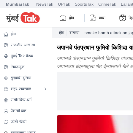
MumbaiTak
NewsTak
UPTak
SportsTak
CrimeTak
Lallan
होम
वाचा
व्
होम
बातम्या
smoke bomb attack on jap
होम
राजकीय आखाडा
जपानचे पंतप्रधान फुमियो किशिदा यां
मुंबई Tak बैठक
जपानचे पंतप्रधान फुमियो किशिदा यांच्या
जपानच्या बंदरगाहला भेट देण्यासाठी गेले
निवडणूक
गुन्ह्यांची दुनिया
शहर-खबरबात
राशीभविष्य-धर्म
पैशाची बात
फोटो गॅलरी
हवामानाचा अंदाज