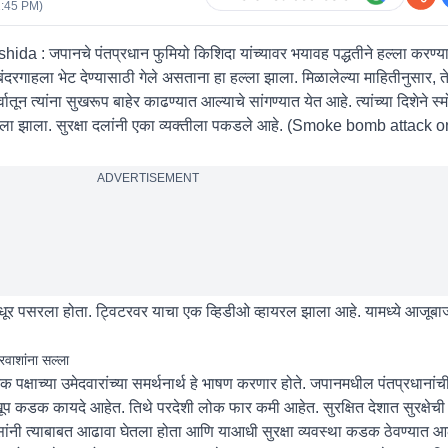
2:45 PM
)
shida :
जपानचे पंतप्रधान फुमियो किशिदा यांच्यावर भयावह पद्धतीने हल्ला करण
बंदरगाहला भेट देण्यासाठी गेले असताना हा हल्ला झाला. मिळालेल्या माहितीनुसार, त
ून त्यांना सुखरूप बाहेर काढण्यात आल्याचे सांगण्यात येत आहे. त्यांच्या दिशेने स्
हल्ला झाला. सुरक्षा दलांनी एका व्यक्तीला पकडले आहे. (
Smoke bomb attack o
ADVERTISEMENT
 धूर पसरला होता. ट्विटरवर याचा एक व्हिडीओ व्हायरल झाला आहे. यामध्ये आजूबा
्रवाशांना सल्ला
पक्षाच्या उमेदवारांच्या समर्थनार्थ हे भाषण करणार होते. जपानमधील पंतप्रधानांची 
 खूप कडक कायदे आहेत. तिथे परदेशी लोक फार कमी आहेत. सुरक्षित देशात सुरक्षेची
लिसांनी त्याबाबत आढावा घेतला होता आणि याआधी सुरक्षा व्यवस्था कडक ठेवण्यात आ