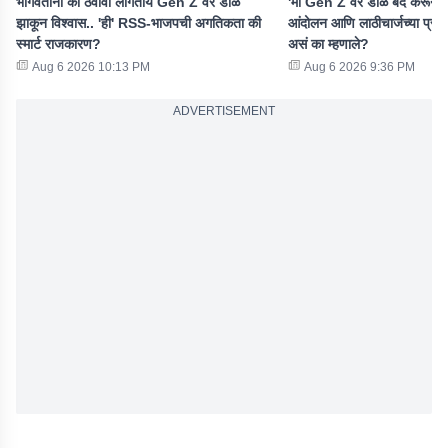
भागवतांना का ठेवावा लागतोय Gen Z वर डोळे
'मी Gen Z वर डोळे बंद करून विश
झाकून विश्वास.. 'ही' RSS-भाजपची अगतिकता की
आंदोलन आणि लाठीचार्जच्या प्रश
स्मार्ट राजकारण?
असं का म्हणाले?
Aug 6 2026 10:13 PM
Aug 6 2026 9:36 PM
ADVERTISEMENT