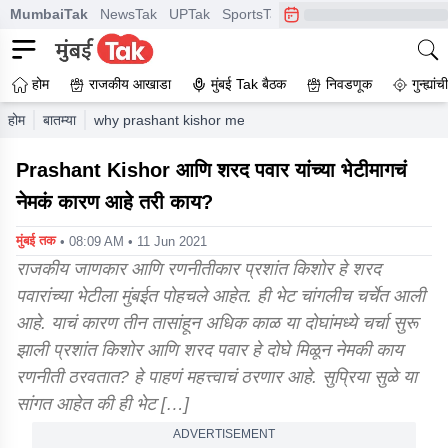
MumbaiTak
NewsTak
UPTak
SportsTak
CrimeTak
Lallantop
A
होम
राजकीय आखाडा
मुंबई Tak बैठक
निवडणूक
गुन्ह्यां
होम
बातम्या
why prashant kishor meets sharad pawar do you know 
Prashant Kishor आणि शरद पवार यांच्या भेटीमागचं
नेमकं कारण आहे तरी काय?
मुंबई तक
• 08:09 AM • 11 Jun 2021
राजकीय जाणकार आणि रणनीतीकार प्रशांत किशोर हे शरद
पवारांच्या भेटीला मुंबईत पोहचले आहेत. ही भेट चांगलीच चर्चेत आली
आहे. याचं कारण तीन तासांहून अधिक काळ या दोघांमध्ये चर्चा सुरू
झाली प्रशांत किशोर आणि शरद पवार हे दोघे मिळून नेमकी काय
रणनीती ठरवतात? हे पाहणं महत्त्वाचं ठरणार आहे. सुप्रिया सुळे या
सांगत आहेत की ही भेट […]
ADVERTISEMENT