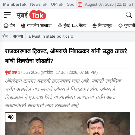
MumbaiTak
NewsTak
UPTak
SportsTak
CrimeTak
Lallantop
A
August 07, 2026
|
22:11 IST
होम
राजकीय आखाडा
मुंबई Tak बैठक
निवडणूक
गुन्ह्यां
होम
बातम्या
a twist in state politics operation tige has omraje nimba
राजकारणात ट्विस्ट, ओमराजे निंबाळकर यांनी उद्धव ठाकरे
यांची शिवसेना सोडली?
मुंबई तक
17 Jun 2026
(अपडेटेड:
17 Jun 2026, 07:58 PM
)
ऑपरेशन टायगर यशस्वी ठरल्यातच जमा आहे. यापैकी सर्वाधिक
चर्चेत असलेलं नाव म्हणजे ओमराजे निंबाळकर होय. ओमराजे
निंबाळकर हे एकनाथ शिंदे यांच्यासोबत जाण्याच्या चर्चेनं आता
मतदारांमध्ये संतापाची लाट उसळली आहे.
0
of
8
minutes,
39