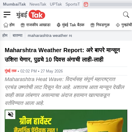
MumbaiTak
NewsTak
UPTak
SportsTak
CrimeTak
Lallantop
A
होम
राजकीय आखाडा
मुंबई Tak बैठक
निवडणूक
गुन्ह्यां
होम
बातम्या
maharashtra weather report heatwave set to strike whic
Maharshtra Weather Report: अरे बापरे मान्सून
उशिरा येणार, पुढचे 10 दिवस अंगाची लाही-लाही
मुंबई तक
• 02:02 PM • 27 May 2026
Maharashtra Heat Wave: विदर्भासह संपूर्ण महाराष्ट्रात
प्रचंड उष्णतेची लाट दिसून येत आहे. अशातच आता मान्सून देखील
काही काळ लांबणार असल्याचा अंदाज हवामान खात्याकडून
वर्तविण्यात आला आहे.
0
of
9
minutes,
55