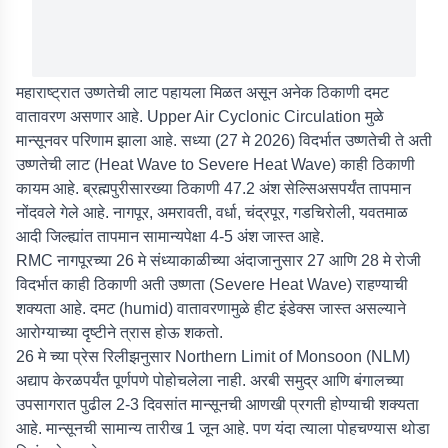
महाराष्ट्रात उष्णतेची लाट पहायला मिळत असून अनेक ठिकाणी दमट
वातावरण असणार आहे. Upper Air Cyclonic Circulation मुळे
मान्सूनवर परिणाम झाला आहे. सध्या (27 मे 2026) विदर्भात उष्णतेची ते अती
उष्णतेची लाट (Heat Wave to Severe Heat Wave) काही ठिकाणी
कायम आहे. ब्रह्मपुरीसारख्या ठिकाणी 47.2 अंश सेल्सिअसपर्यंत तापमान
नोंदवले गेले आहे. नागपूर, अमरावती, वर्धा, चंद्रपूर, गडचिरोली, यवतमाळ
आदी जिल्ह्यांत तापमान सामान्यपेक्षा 4-5 अंश जास्त आहे.
RMC नागपूरच्या 26 मे संध्याकाळीच्या अंदाजानुसार 27 आणि 28 मे रोजी
विदर्भात काही ठिकाणी अती उष्णता (Severe Heat Wave) राहण्याची
शक्यता आहे. दमट (humid) वातावरणामुळे हीट इंडेक्स जास्त असल्याने
आरोग्याच्या दृष्टीने त्रास होऊ शकतो.
26 मे च्या प्रेस रिलीझनुसार Northern Limit of Monsoon (NLM)
अद्याप केरळपर्यंत पूर्णपणे पोहोचलेला नाही. अरबी समुद्र आणि बंगालच्या
उपसागरात पुढील 2-3 दिवसांत मान्सूनची आणखी प्रगती होण्याची शक्यता
आहे. मान्सूनची सामान्य तारीख 1 जून आहे. पण यंदा त्याला पोहचण्यास थोडा