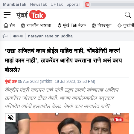
MumbaiTak
NewsTak
UPTak
SportsTak
CrimeTak
Lallantop
A
होम
राजकीय आखाडा
मुंबई Tak बैठक
निवडणूक
गुन्ह्यां
होम
बातम्या
narayan rane on uddhav thackeray ajit pawar shiv sena 
‘उद्या अजितचं काय होईल माहित नाही, चोंबडेगिरी करणं
माझं काम नाही’, ठाकरेंवर आरोप करताना राणे असं काय
बोलले?
मुंबई तक
05 Apr 2023
(अपडेटेड:
19 Jul 2023, 12:53 PM
)
केंद्रीय मंत्री नारायण राणे यांनी उद्धव ठाकरे यांच्यासह आदित्य
ठाकरेंवर जोरदार टीका केली. भाजप कार्यालयातील पत्रकार
परिषदेत त्यांनी हल्लाबोल केला. नेमकं काय म्हणालेत राणे?
0
of
1
minute,
26