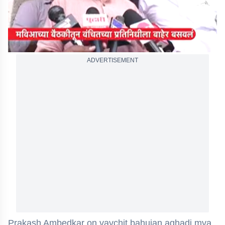
ADVERTISEMENT
Prakash Ambedkar on vavchit bahujan aghadi mva