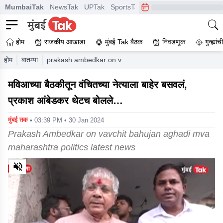
MumbaiTak
NewsTak
UPTak
SportsTak
CrimeTak
Lallantop
A
होम
राजकीय आखाडा
मुंबई Tak बैठक
निवडणूक
गुन्ह्यां
होम
बातम्या
prakash ambedkar on vavchit bahujan aghadi mva mahara
मविआच्या बैठकीतून वंचितच्या नेत्याला बाहेर बसवलं,
प्रकाश आंबेडकर थेटच बोलले…
मुंबई तक
• 03:39 PM • 30 Jan 2024
Prakash Ambedkar on vavchit bahujan aghadi mva
maharashtra politics latest news
0
of
1
minute,
42
seconds