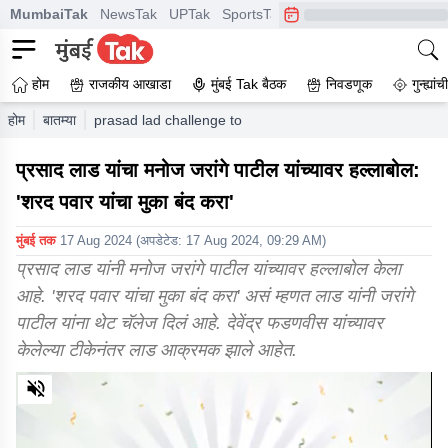
MumbaiTak
NewsTak
UPTak
SportsTak
CrimeTak
Lallantop
A
होम
राजकीय आखाडा
मुंबई Tak बैठक
निवडणूक
गुन्ह्यां
होम
बातम्या
prasad lad challenge to manoj jarange patil
प्रसाद लाड यांचा मनोज जरांगे पाटील यांच्यावर हल्लाबोल:
'शरद पवार यांचा मुका बंद करा'
मुंबई तक
17 Aug 2024
(अपडेटेड:
17 Aug 2024, 09:29 AM
)
प्रसाद लाड यांनी मनोज जरांगे पाटील यांच्यावर हल्लाबोल केला
आहे. 'शरद पवार यांचा मुका बंद करा' असं म्हणत लाड यांनी जरांगे
पाटील यांना थेट चॅलेज दिलं आहे. देवेंद्र फडणवीस यांच्यावर
केलेल्या टीकेनंतर लाड आक्रमक झाले आहेत.
0
of
2
minutes,
1