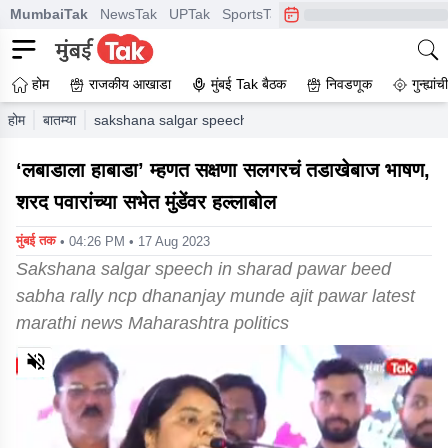
MumbaiTak
NewsTak
UPTak
SportsTak
CrimeTak
Lallantop
A
होम
राजकीय आखाडा
मुंबई Tak बैठक
निवडणूक
गुन्ह्यां
होम
बातम्या
sakshana salgar speech in sharad pawar beed sabha ral
‘लबाडाला हाबाडा’ म्हणत सक्षणा सलगरचं तडाखेबाज भाषण,
शरद पवारांच्या सभेत मुंडेंवर हल्लाबोल
मुंबई तक
• 04:26 PM • 17 Aug 2023
Sakshana salgar speech in sharad pawar beed
sabha rally ncp dhananjay munde ajit pawar latest
marathi news Maharashtra politics
0
of
3
minutes,
59
seconds