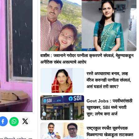
वाशीम : जवानाने गरोदर पत्नीला क्रूरपणे संपवलं, मेहुण्याकडून
अनैतिक संबंध असल्याचे आरोप
रस्ते अपघाताचा बनाव, लव्ह
मॅरेज करुनही पत्नीला संपवलं,
असं घडलं तरी काय?
Govt Jobs : पदवीधरांसाठी
खुशखबर, SBI मध्ये भरती
सुरु; लगेच करा अर्ज
राष्ट्रकुल स्पर्धेत सुवर्णपदक
मिळवणाऱ्या खेळाडूला ताटकळत