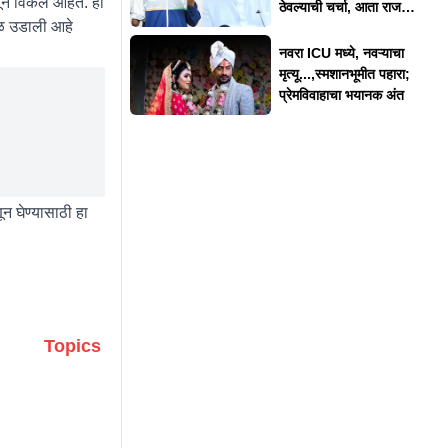
ून विकले आहेत. हा
ठेवल्याची चर्चा, आता राज
बळ उडाली आहे
ठाकरेंनी दिलं स्पष्टीकरण
नवरा ICU मध्ये, नवऱ्याचा
मृत्यू...,स्मशानभूमीत पहारा;
प्रेमविवाहाचा भयानक अंत
 घेण्यासाठी हा
Topics