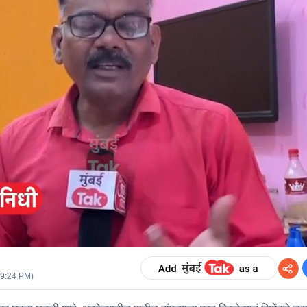
09:24 PM
)