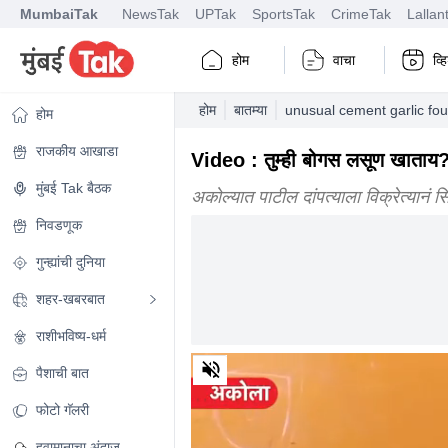
MumbaiTak
NewsTak
UPTak
SportsTak
CrimeTak
Lallan
होम
वाचा
व्
होम
बातम्या
unusual cement garlic fou
होम
राजकीय आखाडा
Video : तुम्ही बोगस लसूण खाताय?
मुंबई Tak बैठक
अकोल्यात पाटील दांपत्याला विक्रेत्या
निवडणूक
गुन्ह्यांची दुनिया
शहर-खबरबात
राशीभविष्य-धर्म
0
पैशाची बात
of
5
minutes,
फोटो गॅलरी
6
seconds
Volume
हवामानाचा अंदाज