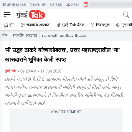
MumbaiTak
NewsTak
UPTak
SportsTak
CrimeTak
Lallantop
A
होम
राजकीय आखाडा
मुंबई Tak बैठक
निवडणूक
गुन्ह्यां
होम
राजकीय आखाडा
i am with uddhav thackeray this mp from north 
'मी उद्धव ठाकरे यांच्यासोबतच', उत्तर महाराष्ट्रातील 'या'
खासदाराने भूमिका केली स्पष्ट
मुंबई तक
• 09:28 AM • 17 Jun 2026
ठाकरे गटाचे 9 पैकी 6 खासदार दिल्लीत पोहोचले असून ते शिंदे
गटात प्रवेश करणार असल्याची माहिती सूत्रांनी दिली आहे. मात्र
यापैकी एका खासदाराने ते दिल्लीला संसदीय समितीच्या बैठकीसाठी
आल्याचे सांगितले आहे.
ADVERTISEMENT