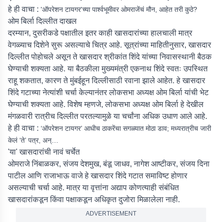
हे ही वाचा :
'ऑपरेशन टायगर'च्या पार्श्वभूमीवर ओमराजेंचं मौन, आहेत तरी कुठे?
ओम बिर्ला दिल्लीत दाखल
दरम्यान, दुसरीकडे पक्षातील इतर काही खासदारांच्या हालचाली मात्र
वेगळ्याच दिशेने सुरू असल्याचे चित्र आहे. सूत्रांच्या माहितीनुसार, खासदार
दिल्लीत पोहोचले असून ते खासदार श्रीकांत शिंदे यांच्या निवासस्थानी बैठक
घेण्याची शक्यता आहे. या बैठकीला मुख्यमंत्री एकनाथ शिंदे स्वतः उपस्थित
राहू शकतात, कारण ते मुंबईहून दिल्लीसाठी रवाना झाले आहेत. हे खासदार
शिंदे गटाच्या नेत्यांशी चर्चा केल्यानंतर लोकसभा अध्यक्ष ओम बिर्ला यांची भेट
घेण्याची शक्यता आहे. विशेष म्हणजे, लोकसभा अध्यक्ष ओम बिर्ला हे देखील
मंगळवारी रात्रीच दिल्लीत परतल्यामुळे या चर्चांना अधिक उधाण आले आहे.
हे ही वाचा :
‘ऑपरेशन टायगर’ आधीच ठाकरेंचा सगळ्यात मोठा डाव; मध्यरात्रीच जारी
केलं ‘ते’ पत्र, अन्…
'या' खासदारांची नावं चर्चेत
ओमराजे निंबाळकर, संजय देशमुख, बंडू जाधव, नागेश आष्टीकर, संजय दिना
पाटील आणि राजाभाऊ वाजे हे खासदार शिंदे गटात समाविष्ट होणार
असल्याची चर्चा आहे. मात्र या वृत्तांना अद्याप कोणत्याही संबंधित
खासदारांकडून किंवा पक्षाकडून अधिकृत दुजोरा मिळालेला नाही.
ADVERTISEMENT