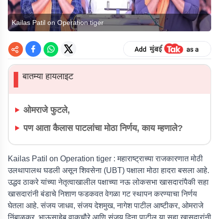
Kailas Patil on Operation tiger
बातम्या हायलाइट
▌
ओमराजे फुटले,
पण आता कैलास पाटलांचा मोठा निर्णय, काय म्हणाले?
Kailas Patil on Operation tiger :
महाराष्ट्राच्या राजकारणात मोठी
उलथापालथ घडली असून शिवसेना (UBT) पक्षाला मोठा हादरा बसला आहे.
उद्धव ठाकरे यांच्या नेतृत्वाखालील पक्षाच्या नऊ लोकसभा खासदारांपैकी सहा
खासदारांनी बंडाचे निशाण फडकवत वेगळा गट स्थापन करण्याचा निर्णय
घेतला आहे. संजय जाधव, संजय देशमुख, नागेश पाटील आष्टीकर, ओमराजे
निंबाळकर, भाऊसाहेब वाकचौरे आणि संजय दिना पाटील या सहा खासदारांनी