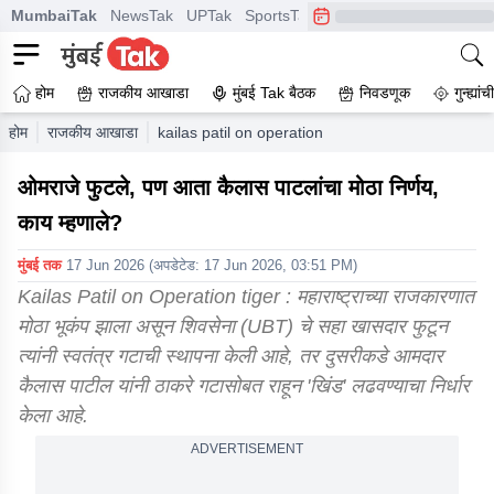
MumbaiTak
NewsTak
UPTak
SportsTak
CrimeTak
Lallantop
A
होम
राजकीय आखाडा
मुंबई Tak बैठक
निवडणूक
गुन्ह्यां
होम
राजकीय आखाडा
kailas patil on operation tiger says will stay w
ओमराजे फुटले, पण आता कैलास पाटलांचा मोठा निर्णय,
काय म्हणाले?
मुंबई तक
17 Jun 2026
(अपडेटेड:
17 Jun 2026, 03:51 PM
)
Kailas Patil on Operation tiger : महाराष्ट्राच्या राजकारणात
मोठा भूकंप झाला असून शिवसेना (UBT) चे सहा खासदार फुटून
त्यांनी स्वतंत्र गटाची स्थापना केली आहे, तर दुसरीकडे आमदार
कैलास पाटील यांनी ठाकरे गटासोबत राहून 'खिंड' लढवण्याचा निर्धार
केला आहे.
ADVERTISEMENT