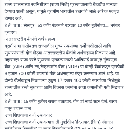
राज्य शासनाच्या स्वनिधीच्या (राज्य निधी) प्रस्तावालाही बैठकीत मान्यता
देण्यात आली असून, यामुळे ग्रामीण भागातील रस्त्यांचे जाळे अधिक मजबूत
होणार आहे.
हे ही वाचा :
सोलापूर : 53 वर्षीय मौलानाने मदरशात 10 वर्षीय मुलीसोबत..., भयंकर
प्रकरण!
आंतरराष्ट्रीय बँकांचे अर्थसहाय्य
ग्रामीण भागासोबतच राज्यातील मुख्य रस्त्यांच्या दर्जोन्नतीसाठी आणि
सुधारणेसाठी दोन मोठ्या आंतरराष्ट्रीय बँकांचे अर्थसहाय्य मिळणार आहे.
महाराष्ट्र राज्य रस्ते सुधारणा प्रकल्पासाठी 'आशियाई पायाभूत गुंतवणूक
बँक' (AIIB) आणि 'न्यू डेव्हलपमेंट बँक' (NDB) या दोन्ही बँकांकडून प्रत्येकी
8 हजार 700 कोटी रुपयांचे मोठे अर्थसहाय्य मंजूर करण्यात आले आहे. या
दोन्ही बँकांकडून मिळणाऱ्या एकूण 17 हजार 400 कोटी रुपयांच्या निधीमुळे
राज्यातील रस्ते सुधारणा आणि विकास कामांना आता कमालीची गती मिळणार
आहे.
हे ही वाचा :
15 वर्षीय मुलीवर बापाचा बलात्कार, तीन वर्ष सगळं सहन केलं; कारण
वाचून हादरुन जाल
उच्च शिक्षणाचा दर्जा उंचावणार
उच्च शिक्षणाचा दर्जा उंचावण्यासाठी मुंबईतील 'हैद्राबाद (सिंध) नॅशनल
कॉलेजिएट विद्यापीठ' या समूह विद्यापीठामध्ये (Cluster University)