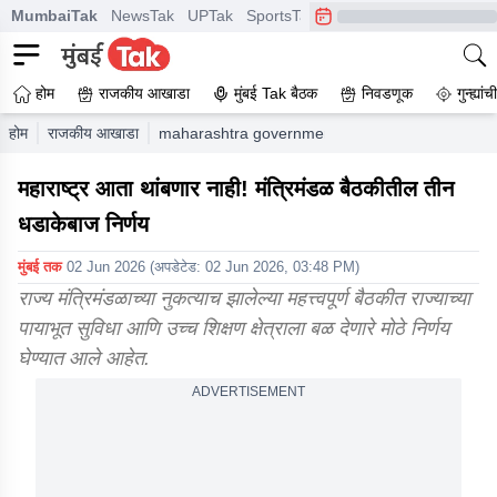
MumbaiTak
NewsTak
UPTak
SportsTak
CrimeTak
Lallantop
A
होम
राजकीय आखाडा
मुंबई Tak बैठक
निवडणूक
गुन्ह्यां
होम
राजकीय आखाडा
maharashtra government latest major cabinet d
महाराष्ट्र आता थांबणार नाही! मंत्रिमंडळ बैठकीतील तीन
धडाकेबाज निर्णय
मुंबई तक
02 Jun 2026
(अपडेटेड:
02 Jun 2026, 03:48 PM
)
राज्य मंत्रिमंडळाच्या नुकत्याच झालेल्या महत्त्वपूर्ण बैठकीत राज्याच्या
पायाभूत सुविधा आणि उच्च शिक्षण क्षेत्राला बळ देणारे मोठे निर्णय
घेण्यात आले आहेत.
ADVERTISEMENT