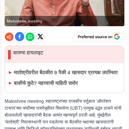
Matoshree meeting :
बातम्या हायलाइट
▌
मातोश्रीवरील बैठकीत 9 पैकी 4 खासदार प्रत्यक्ष उपस्थित
बाकीचे कुठे? महत्त्वाची माहिती समोर
Matoshree meeting
:महाराष्ट्राच्या राजकीय वर्तुळात 'ऑपरेशन
टायगर'च्या चर्चांच्या पार्श्वभूमीवर शिवसेना (UBT) प्रमुख उद्धव ठाकरे यांनी
बोलावलेली खासदारांची बैठक अत्यंत महत्त्वपूर्ण ठरली आहे. मुंबईतील
'मातोश्री' निवासस्थानी पार पडलेल्या या बैठकीत पक्षाच्या खासदारांनी
प्रत्यक्ष आणि व्हिडिओ कॉन्फरन्सिंगच्या माध्यमातून उपस्थिती दर्शवून आपली