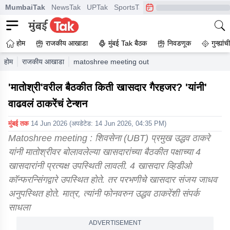
MumbaiTak
NewsTak
UPTak
SportsTak
CrimeTak
Lallantop
A
होम
राजकीय आखाडा
मुंबई Tak बैठक
निवडणूक
गुन्ह्यां
होम
राजकीय आखाडा
matoshree meeting out of 9 mps 4 were physical
'मातोश्री'वरील बैठकीत किती खासदार गैरहजर? 'यांनी'
वाढवलं ठाकरेंचं टेन्शन
मुंबई तक
14 Jun 2026
(अपडेटेड:
14 Jun 2026, 04:35 PM
)
Matoshree meeting : शिवसेना (UBT) प्रमुख उद्धव ठाकरे
यांनी मातोश्रीवर बोलावलेल्या खासदारांच्या बैठकीत पक्षाच्या 4
खासदारांनी प्रत्यक्ष उपस्थिती लावली. 4 खासदार व्हिडीओ
कॉन्फरन्सिंगद्वारे उपस्थित होते. तर परभणीचे खासदार संजय जाधव
अनुपस्थित होते. मात्र, त्यांनी फोनवरुन उद्धव ठाकरेंशी संपर्क
साधला
ADVERTISEMENT