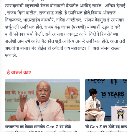
खासदारांची महत्त्वाची बैठक बोलावली बैठकीत अरविंद सावंत, अनिल देसाई
, संजय दिना पाटील, राजाभाऊ वाझे, हे उपस्थित होते.शिवाय ओमराजे
निंबाळकर, भाऊसाहेब वाघचौरे, नागेश आष्टीकर, संजय देशमुख हे खासदार
व्हर्चुअली उपस्थित होते. संजय बंडू जाधव (परभणी) यांच्याशी उद्धव ठाकरे
यांनी फोनवर चर्चा केली, सर्व खासदार एकजूट आणि निष्ठेने शिवसेनेच्या
पाठीशी ठाम उभे आहेत,बैठकीत श्री.आदित्य ठाकरे उपस्थित होते. आता तरी
अफवांचा बाजार बंद होईल ही अपेक्षा! जय महाराष्ट्र !", असं संजय राऊत
म्हणाले.
हे वाचलं का?
भागवतांना का ठेवावा लागतोय Gen Z वर डोळे
'मी Gen Z वर डोळे बंद करून विश