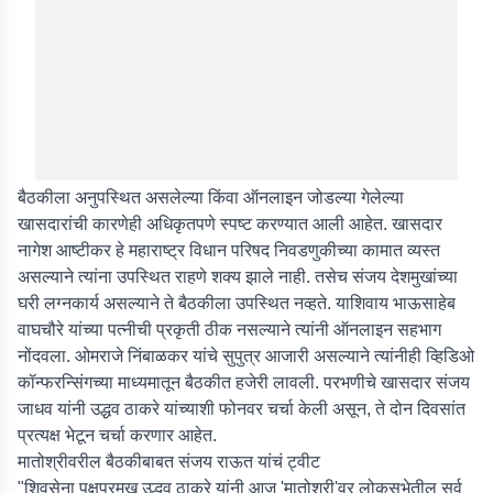
बैठकीला अनुपस्थित असलेल्या किंवा ऑनलाइन जोडल्या गेलेल्या
खासदारांची कारणेही अधिकृतपणे स्पष्ट करण्यात आली आहेत. खासदार
नागेश आष्टीकर हे महाराष्ट्र विधान परिषद निवडणुकीच्या कामात व्यस्त
असल्याने त्यांना उपस्थित राहणे शक्य झाले नाही. तसेच संजय देशमुखांच्या
घरी लग्नकार्य असल्याने ते बैठकीला उपस्थित नव्हते. याशिवाय भाऊसाहेब
वाघचौरे यांच्या पत्नीची प्रकृती ठीक नसल्याने त्यांनी ऑनलाइन सहभाग
नोंदवला. ओमराजे निंबाळकर यांचे सुपुत्र आजारी असल्याने त्यांनीही व्हिडिओ
कॉन्फरन्सिंगच्या माध्यमातून बैठकीत हजेरी लावली. परभणीचे खासदार संजय
जाधव यांनी उद्धव ठाकरे यांच्याशी फोनवर चर्चा केली असून, ते दोन दिवसांत
प्रत्यक्ष भेटून चर्चा करणार आहेत.
मातोश्रीवरील बैठकीबाबत संजय राऊत यांचं ट्वीट
"शिवसेना पक्षप्रमुख उद्धव ठाकरे यांनी आज 'मातोश्री'वर लोकसभेतील सर्व