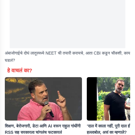
अंबाजोगाईचे दोघं लातूरमध्ये NEET ची तयारी करायचे, आता CBI कडून चौकशी, काय
घडलं?
हे वाचलं का?
शिक्षण, बेरोजगारी, डेटा आणि AI वरून राहुल गांधींनी
‘दाल में काला नहीं, पूरी दाल ही...’
RSS सह सरकारला चांगलंच फटकारलं
हल्लाबोल, असं का म्हणाले?