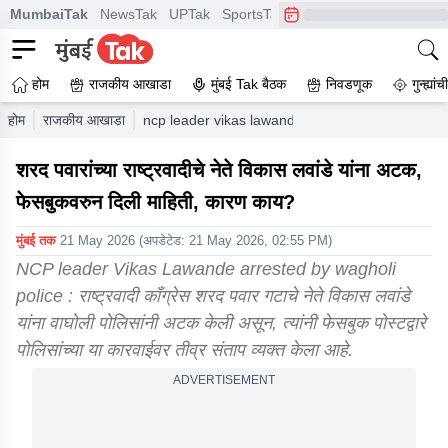
MumbaiTak
NewsTak
UPTak
SportsTak
CrimeTak
Lallantop
A
होम
राजकीय आखाडा
मुंबई Tak बैठक
निवडणूक
गुन्ह्यां
होम
राजकीय आखाडा
ncp leader vikas lawande arrested by wagholi p
शरद पवारांच्या राष्ट्रवादीचे नेते विकास लवांडे यांना अटक,
फेसबुकवरुन दिली माहिती, कारण काय?
मुंबई तक
21 May 2026
(अपडेटेड:
21 May 2026, 02:55 PM
)
NCP leader Vikas Lawande arrested by wagholi
police : राष्ट्रवादी काँग्रेस शरद पवार गटाचे नेते विकास लवांडे
यांना वाघोली पोलिसांनी अटक केली असून, त्यांनी फेसबुक पोस्टद्वारे
पोलिसांच्या या कारवाईवर तीव्र संताप व्यक्त केला आहे.
ADVERTISEMENT