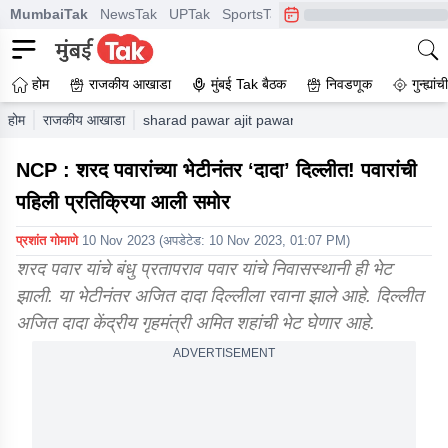
MumbaiTak
NewsTak
UPTak
SportsTak
CrimeTak
Lallantop
A
होम
राजकीय आखाडा
मुंबई Tak बैठक
निवडणूक
गुन्ह्यां
होम
राजकीय आखाडा
sharad pawar ajit pawar meet in pune dada has le
NCP : शरद पवारांच्या भेटीनंतर ‘दादा’ दिल्लीत! पवारांची
पहिली प्रतिक्रिया आली समोर
प्रशांत गोमाणे
10 Nov 2023
(अपडेटेड:
10 Nov 2023, 01:07 PM
)
शरद पवार यांचे बंधु प्रतापराव पवार यांचे निवासस्थानी ही भेट
झाली. या भेटीनंतर अजित दादा दिल्लीला रवाना झाले आहे. दिल्लीत
अजित दादा केंद्रीय गृहमंत्री अमित शहांची भेट घेणार आहे.
ADVERTISEMENT