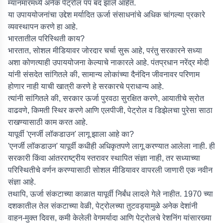
म्यानमारमध्ये अनेक पेट्रोल पंप बंद झाले आहेत.
या उपाययोजनांचा उद्देश मर्यादित ऊर्जा संसाधनांचे अधिक चांगल्या प्रकारे
व्यवस्थापन करणे हा आहे.
भारतातील परिस्थिती काय?
भारतात, सोशल मीडियावर जोरदार चर्चा सुरू आहे, परंतु सरकारने सध्या
अशा कोणत्याही उपाययोजना केल्याचे नाकारले आहे. पंतप्रधान नरेंद्र मोदी
यांनी संसदेत सांगितले की, सामान्य लोकांच्या दैनंदिन जीवनावर परिणाम
होणार नाही याची खात्री करणे हे सरकारचे प्राधान्य आहे.
त्यांनी सांगितले की, सरकार ऊर्जा पुरवठा सुरक्षित करणे, आयातीचे स्रोत
वाढवणे, किमती स्थिर करणे आणि एलपीजी, पेट्रोल व डिझेलचा पुरेसा साठा
राखण्यासाठी काम करत आहे.
यापूर्वी 'एनर्जी लॉकडाउन' लागू झाला आहे का?
'एनर्जी लॉकडाउन' यापूर्वी कधीही अधिकृतपणे लागू करण्यात आलेला नाही. ही
सरकारी किंवा आंतरराष्ट्रीय स्तरावर स्थापित संज्ञा नाही, तर सध्याच्या
परिस्थितीचे वर्णन करण्यासाठी सोशल मीडियावर वापरली जाणारी एक नवीन
संज्ञा आहे.
तथापि, ऊर्जा संकटाच्या काळात यापूर्वी निर्बंध लादले गेले नाहीत. 1970 च्या
दशकातील तेल संकटाच्या वेळी, पेट्रोलच्या तुटवड्यामुळे अनेक देशांनी
वाहन-मुक्त दिवस, कमी केलेली वेगमर्यादा आणि पेट्रोलचे रेशनिंग यांसारख्या