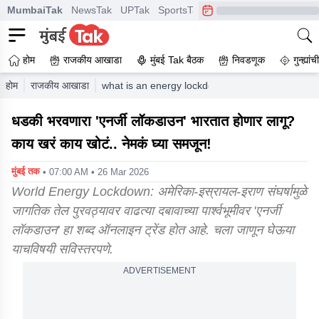
MumbaiTak
NewsTak
UPTak
SportsTak
CrimeTak
Lallantop
A
होम
राजकीय आखाडा
मुंबई Tak बैठक
निवडणूक
गुन्ह्यां
होम
राजकीय आखाडा
what is an energy lockdown people are debating
धडकी भरवणारा 'एनर्जी लॉकडाउन' भारतात होणार लागू?
काय खरं काय खोटं.. नेमकं घ्या समजून!
मुंबई तक
• 07:00 AM • 26 Mar 2026
World Energy Lockdown: अमेरिका-इस्रायल-इराण संघर्षामुळे
जागतिक तेल पुरवठ्यावर वाढत्या दबावाच्या पार्श्वभूमीवर 'एनर्जी
लॉकडाउन' हा शब्द ऑनलाइन ट्रेंड होत आहे. चला जाणून घेऊया
याचविषयी सविस्तरपणे.
ADVERTISEMENT