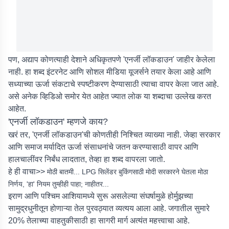
पण, अद्याप कोणत्याही देशाने अधिकृतपणे 'एनर्जी लॉकडाउन' जाहीर केलेला
नाही. हा शब्द इंटरनेट आणि सोशल मीडिया यूजर्सने तयार केला आहे आणि
सध्याच्या ऊर्जा संकटाचे स्पष्टीकरण देण्यासाठी त्याचा वापर केला जात आहे.
असे अनेक व्हिडिओ समोर येत आहेत ज्यात लोक या शब्दाचा उल्लेख करत
आहेत.
'एनर्जी लॉकडाउन' म्हणजे काय?
खरं तर, 'एनर्जी लॉकडाउन'ची कोणतीही निश्चित व्याख्या नाही. जेव्हा सरकार
आणि समाज मर्यादित ऊर्जा संसाधनांचे जतन करण्यासाठी वापर आणि
हालचालींवर निर्बंध लादतात, तेव्हा हा शब्द वापरला जातो.
हे ही वाचा>>
मोठी बातमी... LPG सिलेंडर बुकिंगसाठी मोदी सरकारने घेतला मोठा
निर्णय, 'हा' नियम तुम्हीही पाहा; नाहीतर...
इराण आणि पश्चिम आशियामध्ये सुरू असलेल्या संघर्षामुळे होर्मुझच्या
सामुद्रधुनीतून होणाऱ्या तेल पुरवठ्यात व्यत्यय आला आहे. जगातील सुमारे
20% तेलाच्या वाहतुकीसाठी हा सागरी मार्ग अत्यंत महत्त्वाचा आहे.