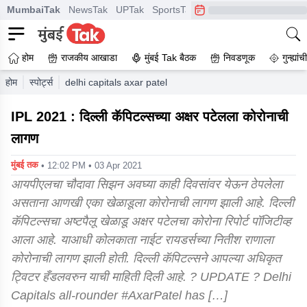
MumbaiTak
NewsTak
UPTak
SportsTak
CrimeTak
Lallantop
A
होम
राजकीय आखाडा
मुंबई Tak बैठक
निवडणूक
गुन्ह्यां
होम
स्पोर्ट्स
delhi capitals axar patel tests positive for covid 19
IPL 2021 : दिल्ली कॅपिटल्सच्या अक्षर पटेलला कोरोनाची
लागण
मुंबई तक
• 12:02 PM • 03 Apr 2021
आयपीएलचा चौदावा सिझन अवघ्या काही दिवसांवर येऊन ठेपलेला
असताना आणखी एका खेळाडूला कोरोनाची लागण झाली आहे. दिल्ली
कॅपिटल्सचा अष्टपैलू खेळाडू अक्षर पटेलचा कोरोना रिपोर्ट पॉजिटीव्ह
आला आहे. याआधी कोलकाता नाईट रायडर्सच्या नितीश राणाला
कोरोनाची लागण झाली होती. दिल्ली कॅपिटल्सने आपल्या अधिकृत
ट्विटर हँडलवरुन याची माहिती दिली आहे. ? UPDATE ? Delhi
Capitals all-rounder #AxarPatel has […]