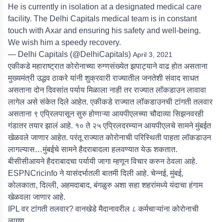
He is currently in isolation at a designated medical care
facility. The Delhi Capitals medical team is in constant
touch with Axar and ensuring his safety and well-being.
We wish him a speedy recovery.
— Delhi Capitals (@DelhiCapitals)
April 3, 2021
एकीकडे महाराष्ट्रात कोरोनाच्या रुग्णसंख्येत झपाट्याने वाढ होत असताना
मुख्यमंत्री उद्धव ठाकरे यांनी शुक्रवारी राज्यातील जनतेशी संवाद साधत
असताना दोन दिवसांत पर्याय मिळाला नाही तर राज्यात लॉकडाउन लावावा
लागेल असे संकेत दिले आहेत. एकीकडे राज्यात लॉकडाउनची टांगती तलवार
असताना ९ एप्रिलपासून सुरु होणाऱ्या आयपीएलच्या चौदाव्या सिझनवरही
गंडातर तयार झालं आहे. १० ते २५ एप्रिलदरम्यान आयपीएलचे सामने मुंबईत
खेळवले जाणार आहेत. परंतू राज्यात कोरोनाची परिस्थिती पाहता लॉकडाउन
लागल्यास…मुंबईचे सामने हैदराबादला हलवण्यात येऊ शकतात.
बीसीसीआयने हैदराबादचा पर्यायी जागा म्हणून विचार करुन ठेवला आहे.
ESPNCricinfo
ने यासंदर्भातली बातमी दिली आहे. चेन्नई, मुंबई,
कोलकाता, दिल्ली, अहमदाबाद, बंगळुरु अशा सहा शहरांमध्ये यंदाचा हंगाम
खेळवला जाणार आहे.
IPL वर टांगती तलवार? वानखेडे मैदानावरील ८ कर्मचाऱ्यांना कोरोनाची
लागण