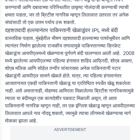
करण्याची आणि दबावाच्या परिस्थितीत उत्कृष्ट गोलंदाजी करण्याची त्याची
क्षमता पाहता, जर तो ब्रिटीश नागरिक म्हणून लिलावात उतरला तर अनेक
संघांसाठी तो एक उत्तम पर्याय ठरू शकतो.
दहशतवादी हल्ल्यानंतर पाकिस्तानी खेळाडूंवर IPL मध्ये बंदी
वास्तविक पाहता, मुंबईतील भीषण दहशतवादी हल्ल्याच्या पार्श्वभूमीवर आणि
त्यानंतर निर्माण झालेल्या राजकीय तणावामुळे पाकिस्तानच्या क्रिकेट
खेळाडूंना आयपीएलमध्ये खेळण्यास पूर्णपणे बंदी घालण्यात आली आहे. 2008
मध्ये झालेल्या आयपीएलच्या पहिल्या हंगामात शाहिद आफ्रिदी, शोएब अख्तर,
शोएब मलिक आणि सोहेल तन्वीर यांसारख्या अनेक पाकिस्तानी स्टार
खेळाडूंनी आयपीएल सामने खेळले होते. मात्र, त्या पहिल्या हंगामानंतर
आजतागायत एकही पाकिस्तानी खेळाडू या प्रतिष्ठित स्पर्धेत खेळू शकलेला
नाही. असे असतानाही, मोहम्मद आमिरला मिळालेल्या ब्रिटीश नागरिकत्वामुळे
त्याला या बंदीमधून एक कायदेशीर पळवाट मिळाली असून, तो आता
पाकिस्तानी नागरिक म्हणून नाही, तर एक इंग्लिश खेळाडू म्हणून आयपीएलच्या
लिलावात आपले नाव नोंदवू शकतो, ज्यामुळे त्याचा लीगमध्ये खेळण्याचा मार्ग
मोकळा झाला आहे.
ADVERTISEMENT