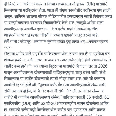
ही ब्रिटीश नागरिक असल्याने तिच्या माध्यमातून तो यूकेचा (UK) पासपोर्ट
मिळवण्याच्या प्रक्रियेत होता. आता ही संपूर्ण कायदेशीर प्रक्रिया पूर्ण झाली
असून, आमिरने आपल्या सोशल मीडियावरील इन्स्टाग्राम स्टोरी रिपोस्ट करत
या राष्ट्रीयत्वाच्या बदलावर शिक्कामोर्तब केले आहे. त्यामुळे आमिर आता
आयपीएलसह जगातील इतर नामांकित फ्रँचायझी लीगमध्ये ब्रिटीश
ओव्हरसीज खेळाडू म्हणून नोंदणी करण्यास पूर्णपणे पात्र ठरला आहे.
हेही वाचा :
कोल्हापूर : अल्पवयीन मुलीच्या पोटात दुखू लागलं अन्...,भयानक प्रकार
उघड
मोहम्मद आमिर याने यापूर्वीच पाकिस्तानमधील 'हारना मना है' या प्रसिद्ध चॅट
शोमध्ये हजेरी लावली असताना याबाबत स्पष्ट संकेत दिले होते. त्यावेळी त्याने
जाहीर केले होते की, जर त्याला ब्रिटनचा पासपोर्ट मिळाला, तर तो 2026
पासून आयपीएलमध्ये खेळण्यासाठी तांत्रिकदृष्ट्या पात्र ठरेल आणि संधी
मिळाल्यास या स्पर्धेत खेळण्याची त्याची तीव्र इच्छा आहे. चॅट शो दरम्यान
आमीरने म्हटले होते की, "पुढच्या वर्षापर्यंत मला आयपीएलमध्ये खेळण्याची
संधी उपलब्ध होईल, आणि जर मला ती संधी मिळाली तर मी का खेळणार
नाही? मी नक्कीच आयपीएलमध्ये खेळेन." पाकिस्तानसाठी 36 कसोटी, 61
एकदिवसीय (ODI) आणि 62 टी-20 आंतरराष्ट्रीय सामने खेळलेला आमिर
हा अद्यापही फ्रँचायझी क्रिकेटमधील सर्वात हाय-प्रोफाइल आणि घातक
वेगवान गोलंदाजांपैकी एक मानला जातो. नवीन चेंडू दोन्ही बाजूंनी स्विंग