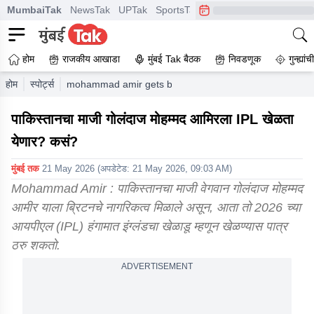
MumbaiTak
NewsTak
UPTak
SportsTak
CrimeTak
Lallantop
A
होम
राजकीय आखाडा
मुंबई Tak बैठक
निवडणूक
गुन्ह्यां
होम
स्पोर्ट्स
mohammad amir gets british citizenship is ex pakistan pa
पाकिस्तानचा माजी गोलंदाज मोहम्मद आमिरला IPL खेळता
येणार? कसं?
मुंबई तक
21 May 2026
(अपडेटेड:
21 May 2026, 09:03 AM
)
Mohammad Amir : पाकिस्तानचा माजी वेगवान गोलंदाज मोहम्मद
आमीर याला ब्रिटनचे नागरिकत्व मिळाले असून, आता तो 2026 च्या
आयपीएल (IPL) हंगामात इंग्लंडचा खेळाडू म्हणून खेळण्यास पात्र
ठरु शकतो.
ADVERTISEMENT