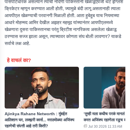
पासपोर्टधारक असल्याने त्याची नोंदणी पाकिस्तानी खेळाडूऐवजी थेट इंग्लिश
क्रिकेटर म्हणून करण्यात आली होती, ज्यामुळे बंदी लागू असतानाही त्याला
आयपीएल खेळण्याची परवानगी मिळाली होती. आता हुबेहूब याच नियमाच्या
आधारे मोहम्मद आमिर देखील अझहर महमूद यांच्यानंतर आयपीएलमध्ये
खेळणारा दुसरा पाकिस्तानचा परंतु ब्रिटीश नागरिकत्व असलेला खेळाडू
ठरण्यास सज्ज झाला असून, त्याच्यावर कोणता संघ बोली लावणार? याकडे
सर्वाचे लक्ष आहे.
हे वाचलं का?
Ajinkya Rahane Networth : मुंबईत
‘तुम्ही मला कधीच परकं मानलं ना
आलिशान घर, लक्झरी कार्स... मराठमोळ्या अजिंक्य
करत अजिंक्य रहाणेला रडूच को
रहाणेची संपत्ती आहे तरी किती?
Jul 30 2026 11:33 AM