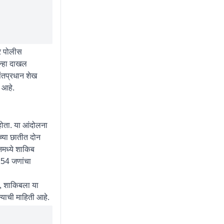
ोर पोलीस
न्हा दाखल
ंतप्रधान शेख
 आहे.
होता. या आंदोलना
्या छातीत दोन
नमध्ये शाकिब
154 जणांचा
र, शाकिबला या
्याची माहिती आहे.