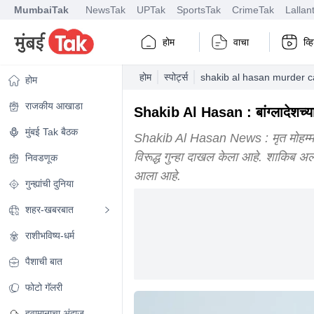
MumbaiTak
NewsTak
UPTak
SportsTak
CrimeTak
Lallan
होम
वाचा
व्
होम
स्पोर्ट्स
shakib al hasan murder ca
होम
राजकीय आखाडा
Shakib Al Hasan : बांग्लादेशच्या 
मुंबई Tak बैठक
Shakib Al Hasan News : मृत मोहम्मद 
विरूद्ध गुन्हा दाखल केला आहे. शाकिब अ
निवडणूक
आला आहे.
गुन्ह्यांची दुनिया
शहर-खबरबात
राशीभविष्य-धर्म
पैशाची बात
फोटो गॅलरी
हवामानाचा अंदाज