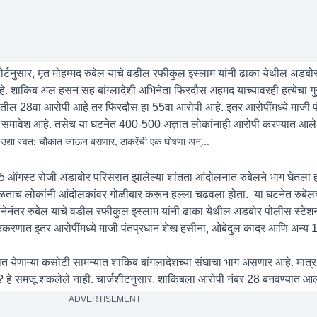
 रिपोर्टनुसार, मृत मोहम्मद रुबेल याचे वडील रफीकुल इस्लाम यांनी ढाका येथील अडब
 आहे. शाकिब अल हसन सह बांग्लादेशी अभिनेता फिरदौस अहमद याच्यावरही हत्येचा गु
तील 28वा आरोपी आहे तर फिरदौस हा 55वा आरोपी आहे. इतर आरोपींमध्ये माजी प
समावेश आहे. तसेच या घटनेत 400-500 अज्ञात लोकांनाही आरोपी करण्यात आले
्या स्वत: चौकात जाऊन बसणार, ठाकरेंची एक घोषणा अन्...
ा. 5 ऑगस्ट रोजी अडाबोर परिसरात झालेल्या शांतता आंदोलनात रुबेलने भाग घेतला 
ळताच लोकांनी आंदोलकांवर गोळीबार करून हल्ला चढवला होता. या घटनेत रुबेलच
ा घटनेनंतर रुबेल याचे वडील रफीकुल इस्लाम यांनी ढाका येथील अडबोर पोलीस स्टेश
प्रकरणात इतर आरोपींमध्ये माजी पंतप्रधान शेख हसीना, ओबेदुल कादर आणि अन्य 
यात येणाऱ्या कसोटी सामन्यात शाकिब बांगलादेशच्या संघाचा भाग असणार आहे. मात्
 हे समजू शकलेले नाही. चार्जशीटनुसार, शाकिबला आरोपी नंबर 28 बनवण्यात आल
ADVERTISEMENT