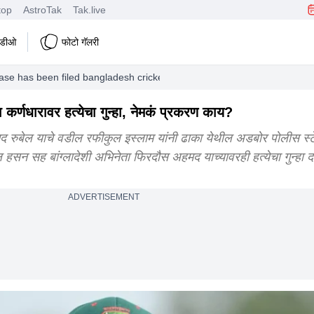
top
AstroTak
Tak.live
हिडीओ
फोटो गॅलरी
se has been filed bangladesh cricket board ban vs pak rawalpindi cric
कर्णधारावर हत्येचा गुन्हा, नेमकं प्रकरण काय?
रुबेल याचे वडील रफीकुल इस्लाम यांनी ढाका येथील अडबोर पोलीस स्ट
ल हसन सह बांग्लादेशी अभिनेता फिरदौस अहमद याच्यावरही हत्येचा गुन्हा
ADVERTISEMENT