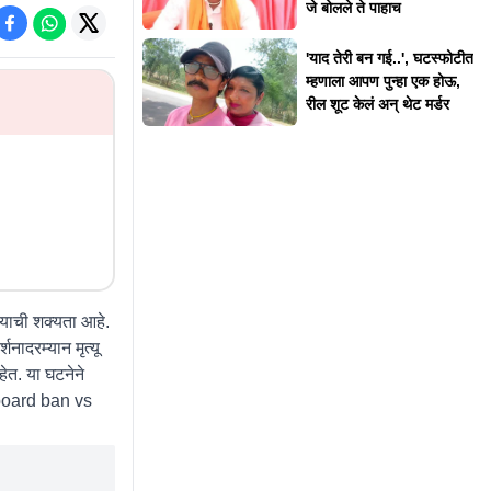
जे बोलले ते पाहाच
'याद तेरी बन गई..', घटस्फोटीत
म्हणाला आपण पुन्हा एक होऊ,
रील शूट केलं अन् थेट मर्डर
ाची शक्यता आहे.
नादरम्यान मृत्यू
ेत. या घटनेने
board ban vs