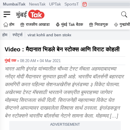
MumbaiTak
NewsTak
UPTak
SportsTak
CrimeTak
Lallantop
A
होम
राजकीय आखाडा
मुंबई Tak बैठक
निवडणूक
गुन्ह्यां
होम
स्पोर्ट्स
virat kohli and ben stokes involved in heated exchange
Video : मैदानात भिडले बेन स्टोक्स आणि विराट कोहली
मुंबई तक
• 08:20 AM • 04 Mar 2021
भारत आणि इंग्लंड यांच्यातील चौथ्या टेस्ट मॅचला अहमदाबादच्या
नरेंद्र मोदी मैदानावर सुरुवात झाली आहे. भारतीय बॉलर्सनी बहारदार
कामगिरी करत पहिल्या सेशनअखेरीस इंग्लंडच्या ३ विकेट घेतल्या.
अखेरच्या टेस्ट मॅचसाठी भारताने जसप्रीत बुमराहच्या जागेवर
मोहम्मद सिराजला संधी दिली. सिराजनेही महत्वाच्या विकेट घेत
कॅप्टनने आपल्यावर दाखवलेला विश्वास सार्थ ठरवला. इंग्लंडकडून
बेन स्टोक्सने भारतीय बॉलर्सचा नेटाने सामना केला. मोहम्मद […]
ADVERTISEMENT