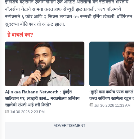
इंग्लंडचे बॅट्समन एकामागोमाग एक आऊट असताना बेन स्टोक्सने भारतीय
बॉलर्सचा नेटाने सामना करत हाफ सेंच्युरी झळकावली. १२१ बॉलमध्ये
स्टोक्सने ६ फोर आणि २ सिक्स लगावत ५५ रन्सची इनिंग खेळली. वॉशिंग्टन
सुंदरच्या बॉलिंगवर तो आऊट झाला.
हे वाचलं का?
Ajinkya Rahane Networth : मुंबईत
‘तुम्ही मला कधीच परकं मानलं ना
आलिशान घर, लक्झरी कार्स... मराठमोळ्या अजिंक्य
करत अजिंक्य रहाणेला रडूच को
रहाणेची संपत्ती आहे तरी किती?
Jul 30 2026 11:33 AM
Jul 30 2026 2:23 PM
ADVERTISEMENT