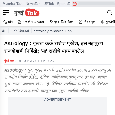
MumbaiTak
NewsTak
UPTak
SportsTak
CrimeTak
Lallantop
A
होम
राजकीय आखाडा
मुंबई Tak बैठक
निवडणूक
गुन्ह्यां
होम
राशीभविष्य-धर्म
astrology following jupiters entry into the sign of
Astrology : गुरूचा कर्क राशीत प्रवेश, हंस महापुरुष
राजयोगाची निर्मिती; 'या' राशींचे भाग्य बदलेल
मुंबई तक
• 01:23 PM • 01 Jun 2026
Astrology : गुरू ग्रहाचा कर्क राशीत प्रवेश झाल्यास हंस महापुरुष
राजयोग निर्माण होईल. वैदिक ज्योतिषशास्त्रानुसार, हा एक अत्यंत
शुभ मानला जाणारा योग आहे, विशिष्ट राशींच्या व्यक्तींसाठी विशेषत:
फायदेशीर ठरू शकतो. जाणून घ्या एकूण राशीचे भविष्य.
ADVERTISEMENT