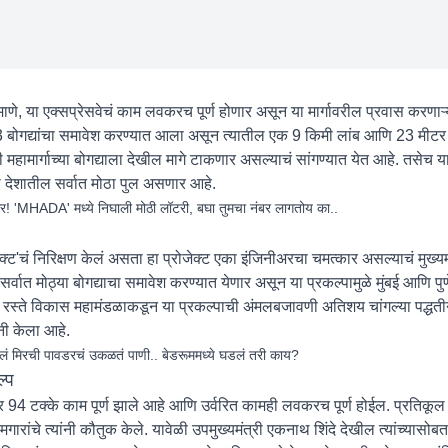
्रमाणे, या एक्सप्रेसवेचं काम लवकरच पूर्ण होणार असून या मार्गावरील प्रवास करणाऱ्
बोगद्यांचा समावेश करण्यात आला असून त्यातील एक 9 किमी लांब आणि 23 मीटर र
 महामार्गाच्या बोगद्याला देखील मागे टाकणार असल्याचं सांगण्यात येत आहे. तसेच या
ो देशातील सर्वात मोठा पुल असणार आहे.
घर! 'MHADA' मध्ये निघाली मोठी लॉटरी, बघा तुमचा नंबर लागतोय का..
ेक्ट'चं निरिक्षण केलं असता हा प्रोजेक्ट एका इंजिनीअरचा चमत्कार असल्याचं मुख्यमंत्
वात मोठ्या बोगद्याचा समावेश करण्यात येणार असून या प्रकल्पामुळे मुंबई आणि पुण
ाज्य रस्ते विकास महामंडळाकडून या प्रकल्पाची अंमलबजावणी अतिशय चांगल्या पद्धत
ंनी केला आहे.
कलं मिरची पावडरचं उकळतं पाणी.. बेडरूममध्ये घडलं तरी काय?
ल्प
नुसार 94 टक्के काम पूर्ण झाले आहे आणि उर्वरित कामही लवकरच पूर्ण होईल. प्रतिकू
ारांचे त्यांनी कौतुक केले. यावेळी उपमुख्यमंत्री एकनाथ शिंदे देखील त्यांच्यासोब