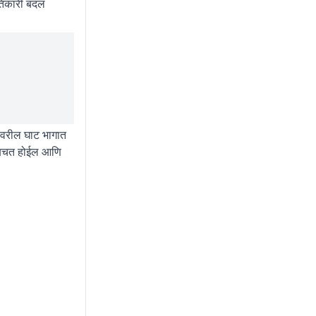
ांतिकारी बदल
्गावरील घाट भागात
ची बचत होईल आणि