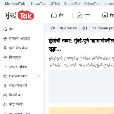
MumbaiTak
NewsTak
UPTak
SportsTak
CrimeTak
Lallan
होम
वाचा
व्
होम
शहर-खबरबात
मुंबई
the dream pro
होम
राजकीय आखाडा
मुंबईची खबर: मुंबई-पुणे महामार्गावर
मुंबई Tak बैठक
सुद्धा...
निवडणूक
मुंबई-पुणे एक्सप्रेस वेवरील 'मिसिंग लिंक
वर्तवली जात आहे. या प्रोजेक्टमुळे मुंबई
गुन्ह्यांची दुनिया
शहर-खबरबात
राशीभविष्य-धर्म
पैशाची बात
फोटो गॅलरी
हवामानाचा अंदाज