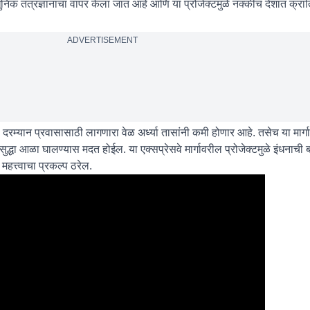
्याधुनिक तंत्रज्ञानाचा वापर केला जात आहे आणि या प्रोजेक्टमुळे नक्कीच देशात क्र
ADVERTISEMENT
णे दरम्यान प्रवासासाठी लागणारा वेळ अर्ध्या तासांनी कमी होणार आहे. तसेच या मार
द्धा आळा घालण्यास मदत होईल. या एक्सप्रेसवे मार्गावरील प्रोजेक्टमुळे इंधना
 महत्त्वाचा प्रकल्प ठरेल.