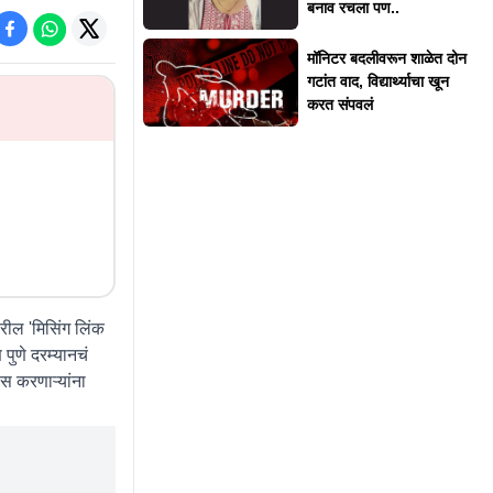
बनाव रचला पण..
मॉनिटर बदलीवरून शाळेत दोन
गटांत वाद, विद्यार्थ्याचा खून
करत संपवलं
रील 'मिसिंग लिंक
 पुणे दरम्यानचं
ास करणाऱ्यांना