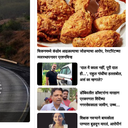
चिकनमध्ये कंडोम आढळल्याचा जोडप्याचा आरोप, रेस्टॉरंटच्या
व्यवस्थापनावर प्रश्नचिन्ह
‘दाल में काला नहीं, पूरी दाल
ही...’, राहुल गांधींचा हल्लाबोल,
असं का म्हणाले?
डोंबिवलीत डॉक्टरांना मारहाण
प्रकरणात शिंदेंच्या
नगरसेवकाला जामीन, उच्च
न्यायालयाकडून 'त्या' अटी
शिक्षक नवऱ्याने बायकोला
पाण्यात बुडवून मारलं, आरोपीनं