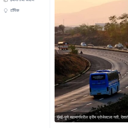
टॉपिक
मुंबई-पुणे महामार्गावरील ड्रीम प्रोजेक्टला गती, देशा