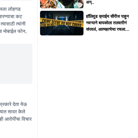
अन्..
ालला लोहगड
मारण्याचा कट
हॉलिवूड क्राईम सीरीज पाहून
नवऱ्याने बायकोला तलवारीनं
यासाठी त्यांनी
संपवलं, आत्महत्येचा रचला
्या मोबाईल फोन,
बनाव
्रकारे देता येऊ
ालयात सादर केले
ाही आरोपींचा विचार