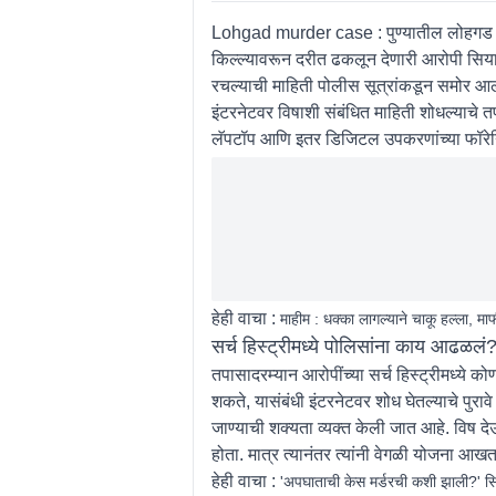
Lohgad murder case :
पुण्यातील लोहग
किल्ल्यावरून दरीत ढकलून देणारी आरोपी सिया
रचल्याची माहिती पोलीस सूत्रांकडून समोर आली 
इंटरनेटवर विषाशी संबंधित माहिती शोधल्याचे त
लॅपटॉप आणि इतर डिजिटल उपकरणांच्या फॉरेन्
हेही वाचा :
माहीम : धक्का लागल्याने चाकू हल्ला, म
सर्च हिस्ट्रीमध्ये पोलिसांना काय आढळलं
तपासादरम्यान आरोपींच्या सर्च हिस्ट्रीमध्ये
शकते, यासंबंधी इंटरनेटवर शोध घेतल्याचे पुराव
जाण्याची शक्यता व्यक्त केली जात आहे. विष द
होता. मात्र त्यानंतर त्यांनी वेगळी योजना आ
हेही वाचा :
'अपघाताची केस मर्डरची कशी झाली?' सि