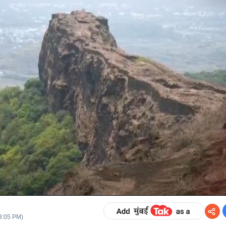
3:05 PM
)