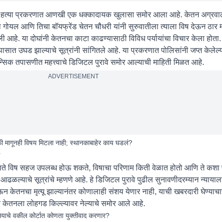
ड हत्या प्रकरणात आणखी एक धक्कादायक खुलासा समोर आला आहे. केतन अग्रव
 गोयल आणि तिचा बॉयफ्रेंड चेतन चौधरी यांनी सुरुवातीला त्याला विष देऊन ठार 
आहे. या दोघांनी केतनचा काटा काढण्यासाठी विविध पर्यायांचा विचार केला होता. त्
पासात उघड झाल्याचे सूत्रांनी सांगितले आहे. या प्रकरणात पोलिसांनी जप्त केलेल
सिक तपासणीत महत्त्वाचे डिजिटल पुरावे समोर आल्याची माहिती मिळत आहे.
ADVERTISEMENT
ाफी मागूनही विषय मिटला नाही; स्थानकाबाहेर काय घडलं?
?
 कोणते विष सहज उपलब्ध होऊ शकते, विषाचा परिणाम किती वेळात होतो आणि ते कशा प
े आढळल्याचे सूत्रांचे म्हणणे आहे. हे डिजिटल पुरावे पुढील सुनावणीदरम्यान न्याय
ेऊन केतनचा मृत्यू झाल्यानंतर कोणालाही संशय येणार नाही, याची खबरदारी घेण्याच
खत केतनला लोहगड किल्ल्यावर नेल्याचे समोर आले आहे.
याचे वकील कोर्टात कोणता युक्तीवाद करणार?