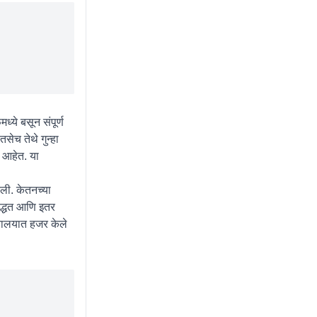
्ये बसून संपूर्ण
सेच तेथे गुन्हा
 आहेत. या
ली. केतनच्या
पद्धत आणि इतर
ायालयात हजर केले