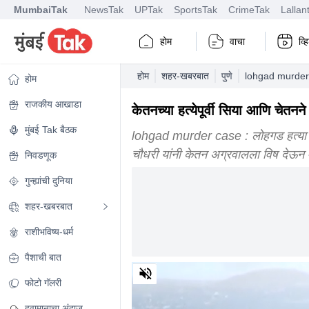
MumbaiTak
NewsTak
UPTak
SportsTak
CrimeTak
Lallan
होम
वाचा
व्
होम
शहर-खबरबात
पुणे
lohgad murder 
होम
राजकीय आखाडा
केतनच्या हत्येपूर्वी सिया आणि चेतन
मुंबई Tak बैठक
lohgad murder case : लोहगड हत्या
चौधरी यांनी केतन अग्रवालला विष देऊन 
निवडणूक
गुन्ह्यांची दुनिया
शहर-खबरबात
राशीभविष्य-धर्म
पैशाची बात
0
of
फोटो गॅलरी
2
minutes,
हवामानाचा अंदाज