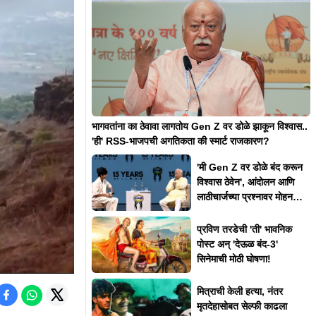
भागवतांना का ठेवावा लागतोय Gen Z वर डोळे झाकून विश्वास..
'ही' RSS-भाजपची अगतिकता की स्मार्ट राजकारण?
'मी Gen Z वर डोळे बंद करून
विश्वास ठेवेन', आंदोलन आणि
लाठीचार्जच्या प्रश्नावर मोहन
भागवत असं का म्हणाले?
प्रविण तरडेची 'ती' भावनिक
पोस्ट अन् 'देऊळ बंद-3'
सिनेमाची मोठी घोषणा!
मित्राची केली हत्या, नंतर
मृतदेहासोबत सेल्फी काढला