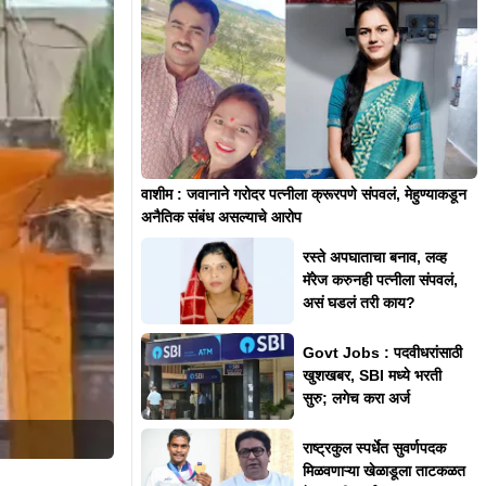
वाशीम : जवानाने गरोदर पत्नीला क्रूरपणे संपवलं, मेहुण्याकडून
अनैतिक संबंध असल्याचे आरोप
रस्ते अपघाताचा बनाव, लव्ह
मॅरेज करुनही पत्नीला संपवलं,
असं घडलं तरी काय?
Govt Jobs : पदवीधरांसाठी
खुशखबर, SBI मध्ये भरती
सुरु; लगेच करा अर्ज
राष्ट्रकुल स्पर्धेत सुवर्णपदक
मिळवणाऱ्या खेळाडूला ताटकळत