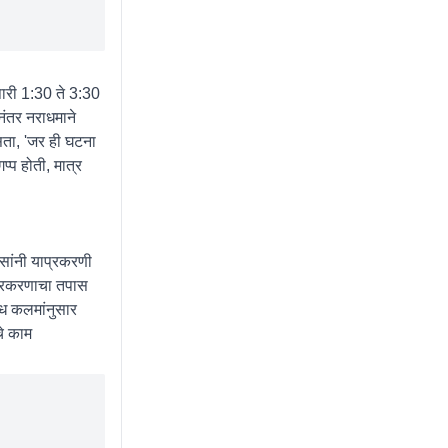
ारी 1:30 ते 3:30
ानंतर नराधमाने
असता, 'जर ही घटना
्प होती, मात्र
िसांनी याप्रकरणी
 प्रकरणाचा तपास
विध कलमांनुसार
चे काम