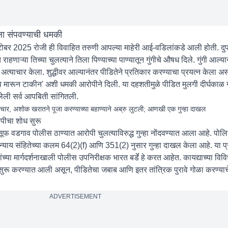
ला संपवण्याची धमकी
ोबर 2025 रोजी ही विवाहित तरुणी आपल्या माहेरी आई-वडिलांकडे आली होती. दुप
ाहणाऱ्या तिच्या चुलत्याने तिला पिण्याच्या पाण्यातून गुंगीचे औषध दिले. गुंगी आल्य
अत्याचार केला. शुद्धीवर आल्यानंतर पीडितेने प्रतिकार करण्याचा प्रयत्न केला 
 मारून टाकीन' अशी धमकी आरोपीने दिली. या दहशतीमुळे पीडित मुलगी दीर्घकाळ गप
लेली सर्व आपबिती सांगितली.
याचार, अशोक खरातने पूजा करण्याच्या बहाण्याने अब्रु लुटली; आणखी एक गुन्हा दाखल
पीचा शोध सुरू
सूफ वडगाव पोलीस ठाण्यात आरोपी चुलत्याविरुद्ध गुन्हा नोंदवण्यात आला आहे. पोल
य न्याय संहितेच्या कलम 64(2)(f) आणि 351(2) नुसार गुन्हा दाखल केला आहे. या
ांच्या मार्गदर्शनाखाली पोलीस उपनिरीक्षक भारत बर्डे हे करत आहेत. कायद्याच्या वि
ुरू करण्यात आली असून, पीडितेचा जबाब आणि इतर तांत्रिक पुरावे गोळा करण्या
ADVERTISEMENT