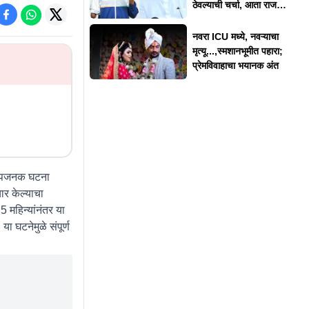
ठेवल्याची चर्चा, आता राज
ठाकरेंनी दिलं स्पष्टीकरण
नवरा ICU मध्ये, नवऱ्याचा
मृत्यू...,स्मशानभूमीत पहारा;
प्रेमविवाहाचा भयानक अंत
ंतापजनक घटना
ार केल्याचा
महिन्यांनंतर या
 घटनेमुळे संपूर्ण