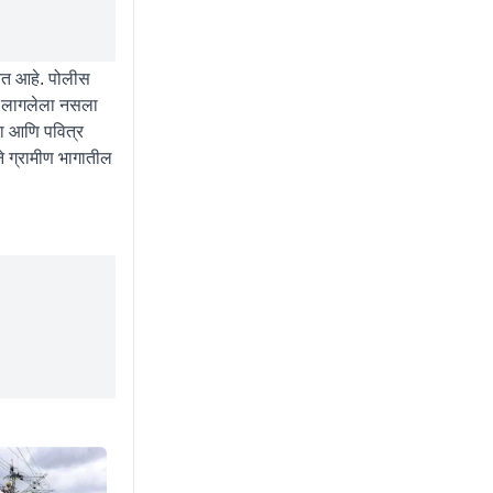
येत आहे. पोलीस
णा लागलेला नसला
या आणि पवित्र
े ग्रामीण भागातील