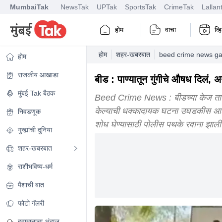
MumbaiTak
NewsTak
UPTak
SportsTak
CrimeTak
Lallan
होम
वाचा
व्
होम
शहर-खबरबात
beed crime news gav
होम
राजकीय आखाडा
बीड : पाण्यातून गुंगीचे औषध दिलं, अ
मुंबई Tak बैठक
Beed Crime News : बीडच्या केज तालुक्य
केल्याची धक्कादायक घटना उघडकीस आली 
निवडणूक
शोध घेण्यासाठी पोलीस पथके रवाना झाली
गुन्ह्यांची दुनिया
शहर-खबरबात
राशीभविष्य-धर्म
पैशाची बात
फोटो गॅलरी
हवामानाचा अंदाज