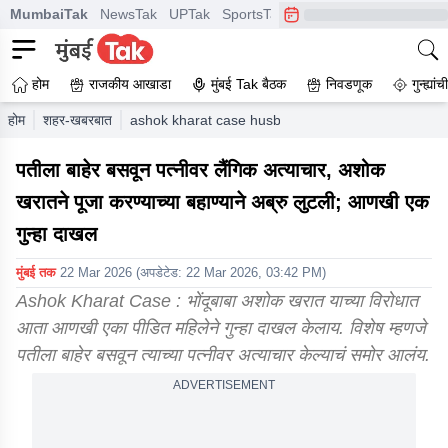
MumbaiTak
NewsTak
UPTak
SportsTak
CrimeTak
Lallantop
A
होम
राजकीय आखाडा
मुंबई Tak बैठक
निवडणूक
गुन्ह्यां
होम
शहर-खबरबात
ashok kharat case husband sit outside and wife s
पतीला बाहेर बसवून पत्नीवर लैंगिक अत्याचार, अशोक
खरातने पूजा करण्याच्या बहाण्याने अब्रु लुटली; आणखी एक
गुन्हा दाखल
मुंबई तक
22 Mar 2026
(अपडेटेड:
22 Mar 2026, 03:42 PM
)
Ashok Kharat Case : भोंदूबाबा अशोक खरात याच्या विरोधात
आता आणखी एका पीडित महिलेने गुन्हा दाखल केलाय. विशेष म्हणजे
पतीला बाहेर बसवून त्याच्या पत्नीवर अत्याचार केल्याचं समोर आलंय.
ADVERTISEMENT