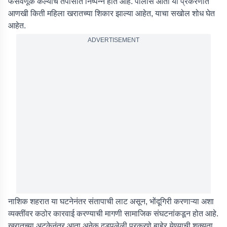
फसवणूक केल्याचे तपासात निष्पन्न होत आहे. पोलीस आता या प्रकरणात
आणखी किती महिला खरातच्या शिकार झाल्या आहेत, याचा सखोल शोध घेत
आहेत.
ADVERTISEMENT
नाशिक शहरात या घटनेनंतर संतापाची लाट असून, भोंदूगिरी करणाऱ्या अशा
व्यक्तींवर कठोर कारवाई करण्याची मागणी सामाजिक संघटनांकडून होत आहे.
खरातच्या अटकेनंतर आता अनेक दडपलेली प्रकरणे बाहेर येण्याची शक्यता