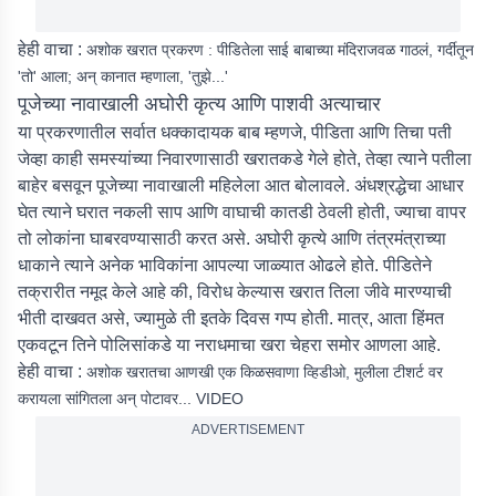
हेही वाचा :
अशोक खरात प्रकरण : पीडितेला साई बाबाच्या मंदिराजवळ गाठलं, गर्दीतून
'तो' आला; अन् कानात म्हणाला, 'तुझे...'
पूजेच्या नावाखाली अघोरी कृत्य आणि पाशवी अत्याचार
या प्रकरणातील सर्वात धक्कादायक बाब म्हणजे, पीडिता आणि तिचा पती
जेव्हा काही समस्यांच्या निवारणासाठी खरातकडे गेले होते, तेव्हा त्याने पतीला
बाहेर बसवून पूजेच्या नावाखाली महिलेला आत बोलावले. अंधश्रद्धेचा आधार
घेत त्याने घरात नकली साप आणि वाघाची कातडी ठेवली होती, ज्याचा वापर
तो लोकांना घाबरवण्यासाठी करत असे. अघोरी कृत्ये आणि तंत्रमंत्राच्या
धाकाने त्याने अनेक भाविकांना आपल्या जाळ्यात ओढले होते. पीडितेने
तक्रारीत नमूद केले आहे की, विरोध केल्यास खरात तिला जीवे मारण्याची
भीती दाखवत असे, ज्यामुळे ती इतके दिवस गप्प होती. मात्र, आता हिंमत
एकवटून तिने पोलिसांकडे या नराधमाचा खरा चेहरा समोर आणला आहे.
हेही वाचा :
अशोक खरातचा आणखी एक किळसवाणा व्हिडीओ, मुलीला टीशर्ट वर
करायला सांगितला अन् पोटावर... VIDEO
ADVERTISEMENT