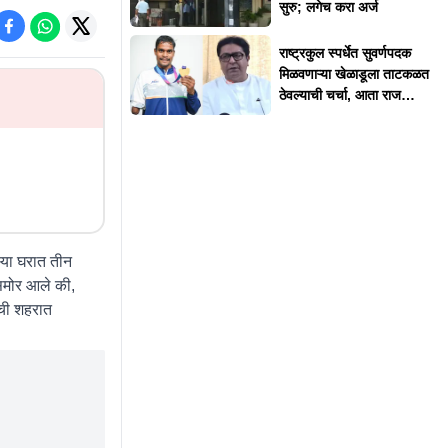
सुरु; लगेच करा अर्ज
राष्ट्रकुल स्पर्धेत सुवर्णपदक
मिळवणाऱ्या खेळाडूला ताटकळत
ठेवल्याची चर्चा, आता राज
ठाकरेंनी दिलं स्पष्टीकरण
्या घरात तीन
समोर आले की,
ोची शहरात