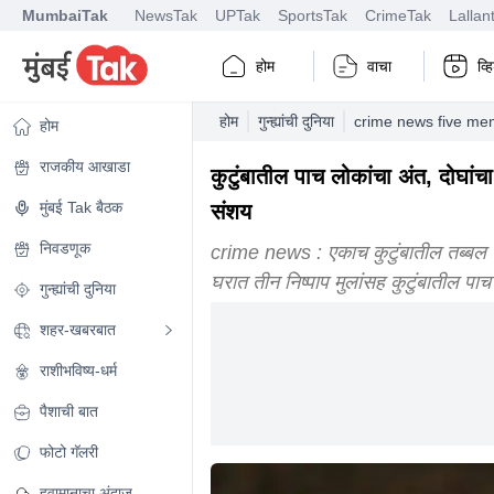
MumbaiTak
NewsTak
UPTak
SportsTak
CrimeTak
Lallan
होम
वाचा
व्
होम
गुन्ह्यांची दुनिया
crime news five mem
होम
राजकीय आखाडा
कुटुंबातील पाच लोकांचा अंत, दोघां
मुंबई Tak बैठक
संशय
निवडणूक
crime news : एकाच कुटुंबातील तब्बल प
घरात तीन निष्पाप मुलांसह कुटुंबातील 
गुन्ह्यांची दुनिया
शहर-खबरबात
राशीभविष्य-धर्म
पैशाची बात
फोटो गॅलरी
हवामानाचा अंदाज