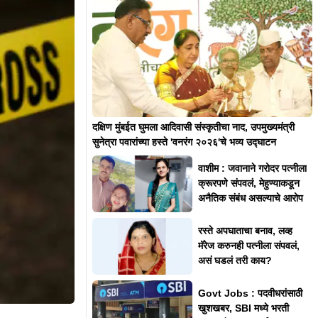
दक्षिण मुंबईत घुमला आदिवासी संस्कृतीचा नाद, उपमुख्यमंत्री
सुनेत्रा पवारांच्या हस्ते 'वनरंग २०२६'चे भव्य उद्घाटन
वाशीम : जवानाने गरोदर पत्नीला
क्रूरपणे संपवलं, मेहुण्याकडून
अनैतिक संबंध असल्याचे आरोप
रस्ते अपघाताचा बनाव, लव्ह
मॅरेज करुनही पत्नीला संपवलं,
असं घडलं तरी काय?
Govt Jobs : पदवीधरांसाठी
खुशखबर, SBI मध्ये भरती