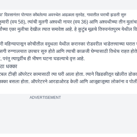
ढ्या' दिवसानंतर पोत्यात कोंबलेल्या अवस्थेत आढळला मृतदेह, गावातील घराची झडती सुरु
्रीकुमारी (वय 58), त्यांची मुलगी अश्वथी नायर (वय 36) आणि अश्वथीच्या तीन मुलां
र्षांच्या एका मुलीचा देखील त्यात समावेश आहे. हे कुटुंब मूळचे तिरुवनंतपुरम येथील 
री महिन्यापासून कोचीतील वदुथला येथील करास्का रोडवरील भाडेतत्त्वाच्या घरात र
गी रुग्णालयात उपचार सुरु होते आणि त्याची काळजी घेण्यासाठी तिथेच राहत होते. 
तु त्यापूर्वीच ही भीषण घटना घडल्याचे वृत्त आहे.
ठा धक्का
ेबल टीव्ही ऑपरेटर कामासाठी त्या घरी आला होता. त्याने खिडकीतून खोलीत डोकावून
धक्का बसला होता. ऑपरेटरने आरडाओरड केली आणि आजूबाजूच्या लोकांना व पोली
ADVERTISEMENT