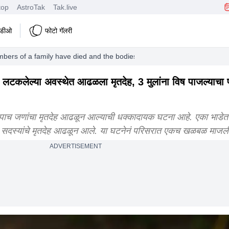
top
AstroTak
Tak.live
हिडीओ
फोटो गॅलरी
bers of a family have died and the bodies of two were found hanging
चा लटकलेल्या अवस्थेत आढळला मृतदेह, 3 मुलांना विष पाजल्याचा 
ाच जणांचा मृतदेह आढळून आल्याची धक्कादायक घटना आहे. एका भाडेतत्त्
पाच सदस्यांचे मृतदेह आढळून आले. या घटनेनं परिसरात एकच खळबळ माजल
ADVERTISEMENT