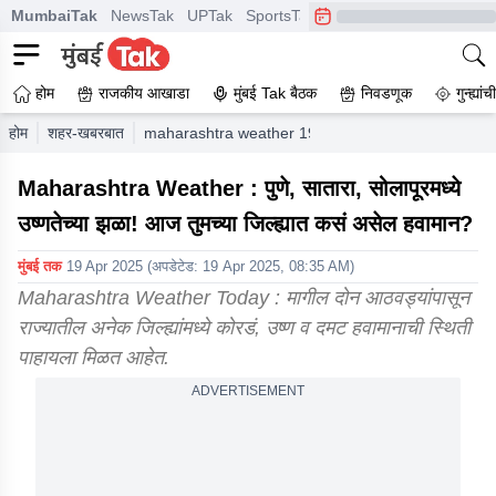
MumbaiTak
NewsTak
UPTak
SportsTak
CrimeTak
Lallantop
A
होम
राजकीय आखाडा
मुंबई Tak बैठक
निवडणूक
गुन्ह्यां
होम
शहर-खबरबात
maharashtra weather 19 th april todays imd forec
Maharashtra Weather : पुणे, सातारा, सोलापूरमध्ये
उष्णतेच्या झळा! आज तुमच्या जिल्ह्यात कसं असेल हवामान?
मुंबई तक
19 Apr 2025
(अपडेटेड:
19 Apr 2025, 08:35 AM
)
Maharashtra Weather Today : मागील दोन आठवड्यांपासून
राज्यातील अनेक जिल्ह्यांमध्ये कोरडं, उष्ण व दमट हवामानाची स्थिती
पाहायला मिळत आहेत.
ADVERTISEMENT