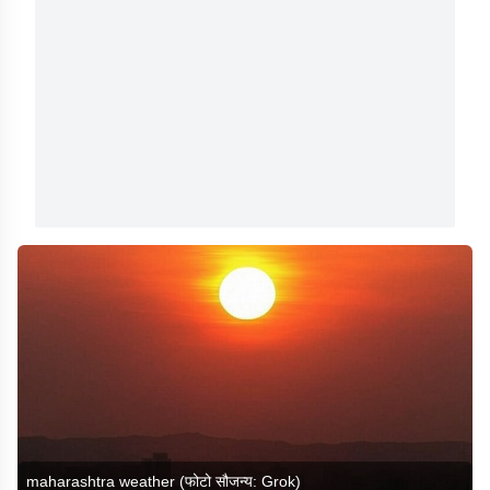
maharashtra weather (फोटो सौजन्य: Grok)