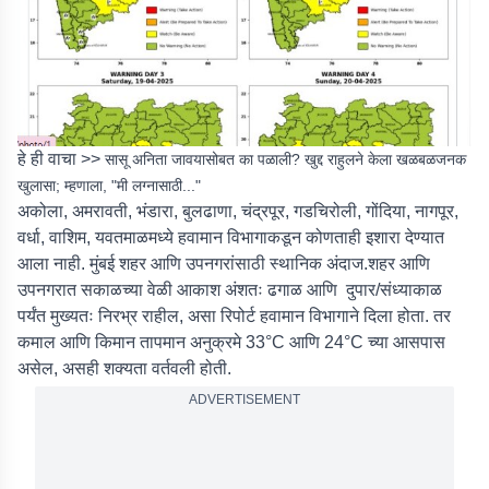
हे ही वाचा >>
सासू अनिता जावयासोबत का पळाली? खुद्द राहुलने केला खळबळजनक
खुलासा; म्हणाला, "मी लग्नासाठी..."
अकोला, अमरावती, भंडारा, बुलढाणा, चंद्रपूर, गडचिरोली, गोंदिया, नागपूर,
वर्धा, वाशिम, यवतमाळमध्ये हवामान विभागाकडून कोणताही इशारा देण्यात
आला नाही. मुंबई शहर आणि उपनगरांसाठी स्थानिक अंदाज.शहर आणि
उपनगरात सकाळच्या वेळी आकाश अंशतः ढगाळ आणि दुपार/संध्याकाळ
पर्यंत मुख्यतः निरभ्र राहील, असा रिपोर्ट हवामान विभागाने दिला होता. तर
कमाल आणि किमान तापमान अनुक्रमे 33°C आणि 24°C च्या आसपास
असेल, असही शक्यता वर्तवली होती.
ADVERTISEMENT