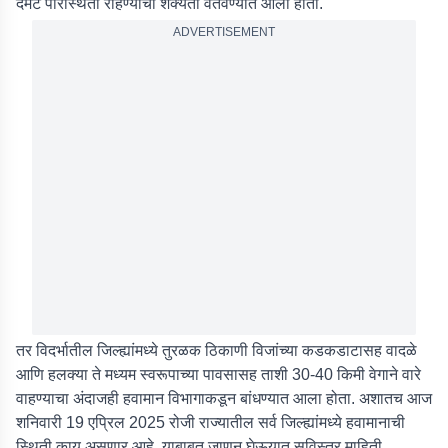
दमट परिस्थिती राहण्याची शक्यता वर्तवण्यात आली होती.
ADVERTISEMENT
तर विदर्भातील जिल्ह्यांमध्ये तुरळक ठिकाणी विजांच्या कडकडाटासह वादळे
आणि हलक्या ते मध्यम स्वरूपाच्या पावसासह ताशी 30-40 किमी वेगाने वारे
वाहण्याचा अंदाजही हवामान विभागाकडून बांधण्यात आला होता. अशातच आज
शनिवारी 19 एप्रिल 2025 रोजी राज्यातील सर्व जिल्ह्यांमध्ये हवामानाची
स्थिती काय असणार आहे, याबाबत जाणून घेऊयात सविस्तर माहिती.