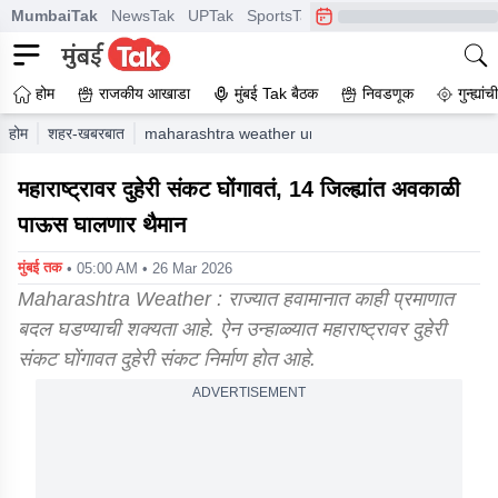
MumbaiTak
NewsTak
UPTak
SportsTak
CrimeTak
Lallantop
A
होम
राजकीय आखाडा
मुंबई Tak बैठक
निवडणूक
गुन्ह्यां
होम
शहर-खबरबात
maharashtra weather unseasonal rains are set to 
महाराष्ट्रावर दुहेरी संकट घोंगावतं, 14 जिल्ह्यांत अवकाळी
पाऊस घालणार थैमान
मुंबई तक
• 05:00 AM • 26 Mar 2026
Maharashtra Weather : राज्यात हवामानात काही प्रमाणात
बदल घडण्याची शक्यता आहे. ऐन उन्हाळ्यात महाराष्ट्रावर दुहेरी
संकट घोंगावत दुहेरी संकट निर्माण होत आहे.
ADVERTISEMENT