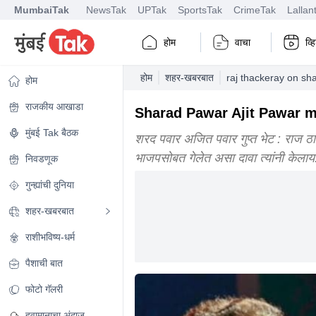
MumbaiTak
NewsTak
UPTak
SportsTak
CrimeTak
Lallan
होम
वाचा
व्
होम
शहर-खबरबात
raj thackeray on sh
होम
राजकीय आखाडा
Sharad Pawar Ajit Pawar meet : ‘
मुंबई Tak बैठक
शरद पवार अजित पवार गुप्त भेट : राज ठाक
भाजपसोबत गेलेत असा दावा त्यांनी केलाय
निवडणूक
गुन्ह्यांची दुनिया
शहर-खबरबात
राशीभविष्य-धर्म
पैशाची बात
फोटो गॅलरी
हवामानाचा अंदाज