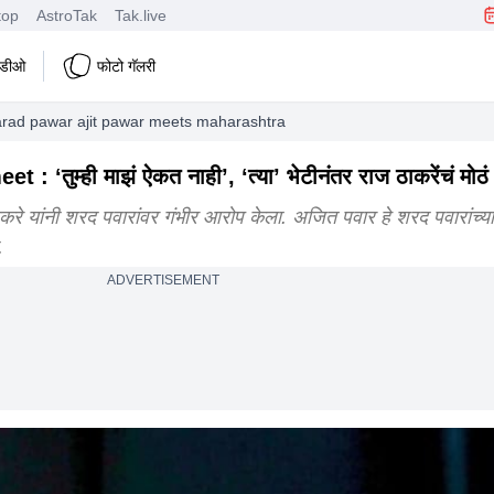
top
AstroTak
Tak.live
हिडीओ
फोटो गॅलरी
arad pawar ajit pawar meets maharashtra political news
तुम्ही माझं ऐकत नाही’, ‘त्या’ भेटीनंतर राज ठाकरेंचं मोठ
रे यांनी शरद पवारांवर गंभीर आरोप केला. अजित पवार हे शरद पवारांच्या
.
ADVERTISEMENT