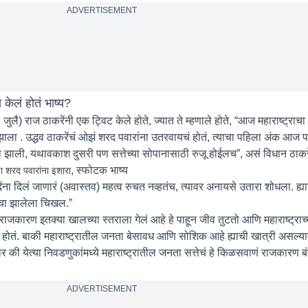
ADVERTISEMENT
 केलं होतं भाष्य?
 (2 जुलै) राज ठाकरेंनी एक ट्विट केले होते, ज्यात ते म्हणाले होते, “आज महाराष्ट्राच
झाला . उद्धव ठाकरेंचं ओझं शरद पवारांना उतरवायचं होतं, त्याचा पहिला अंक आज प
वाना झाली, यथावकाश दुसरी पण सत्तेच्या सोपानासाठी रुजू होईलच”, असं विधान ठाकरें
, स्फोटक भाष्य
ंचा शरद पवारांना इशारा
ंना दिलं जाणारं (अवास्तव) महत्व रुचत नव्हतंच, त्यावर अनायसे उतारा शोधला. ह्या
णाचा झालेला चिखल.”
याचं राजकारण इतक्या खालच्या स्तराला गेलं आहे हे पाहून जीव तुटतो आणि महाराष्ट्राच
ोतं. बाकी महाराष्ट्रातील जनता बेसावध आणि सोशिक आहे ह्याची खात्री असल्यामुळ
ार की येत्या निवडणुकांमध्ये महाराष्ट्रातील जनता सत्तेचं हे किळसवाणं राजकारण ब
ADVERTISEMENT