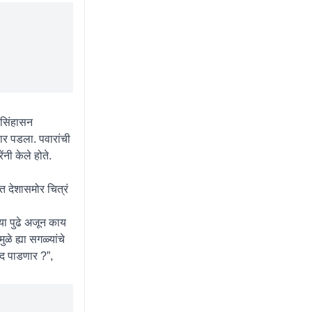
ा सिंहासन
ार पडला. पवारांची
नी केले होते.
त देशासमोर चित्रं
्या पुढे अजून काय
े ह्या सगळ्यांचे
ंद पाडणार ?”,