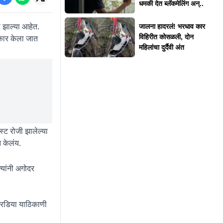
धमकी देत ब्लॅकमेलिंग अन्..
 झाल्या आहेत.
जालना हादरलं! भरधाव कार
विहिरीत कोसळली, दोन
्कार केला जात
महिलांचा दुर्दैवी अंत
्ट रोजी झालेल्या
 केलंय.
त्यांनी अगोदर
ोरडिया याठिकाणी