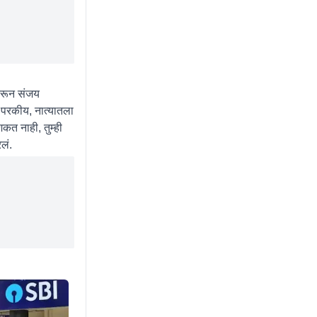
ावरून संजय
 परकीय, नात्यातला
त नाही, तुम्ही
लं.