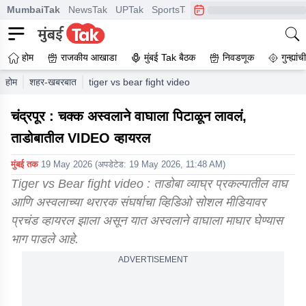
MumbaiTak
NewsTak
UPTak
SportsTak
CrimeTak
Lallantop
A
होम
राजकीय आखाडा
मुंबई Tak बैठक
निवडणूक
गुन्ह्यां
होम
शहर-खबरबात
tiger vs bear fight video from tadoba goes viral o
चंद्रपूर : चक्क अस्वलाने वाघाला पिटाळून लावलं,
ताडोबातील VIDEO व्हायरल
मुंबई तक
19 May 2026
(अपडेटेड:
19 May 2026, 11:48 AM
)
Tiger vs Bear fight video : ताडोबा व्याघ्र प्रकल्पातील वाघ
आणि अस्वलाच्या थरारक संघर्षाचा व्हिडिओ सोशल मीडियावर
प्रचंड व्हायरल झाला असून यात अस्वलाने वाघाला माघार घेण्यास
भाग पाडले आहे.
ADVERTISEMENT