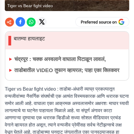
Tiger vs Bear fight video
बातम्या हायलाइट
▌
चंद्रपूर : चक्क अस्वलाने वाघाला पिटाळून लावलं,
ताडोबातील VIDEO तुफान व्हायरल; पाहा एका क्लिकवर
Tiger vs Bear fight video :
ताडोबा-अंधारी व्याघ्र प्रकल्पातून
वन्यजीवांच्या नैसर्गिक संघर्षाची एक अत्यंत विस्मयकारक आणि थरारक घटना
समोर आली आहे. वाघाला एका आक्रमक अस्वलासमोर अक्षरशः माघार घ्यावी
लागल्याचे या घटनेत पाहायला मिळाले आहे. या संपूर्ण अंगावर काटा
आणणाऱ्या दृश्याचा एक थरारक व्हिडीओ सध्या सोशल मीडियावर प्रचंड
वेगाने व्हायरल होत असून, त्याने वन्यजीव प्रेमींसह सर्वच नेटीझन्सचे लक्ष
वेधून घेतले आहे. ताडोबाच्या घनदाट जंगलातील एका पानवठ्याजवळ हा