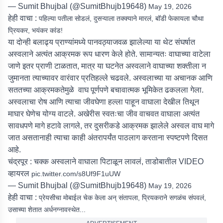
— Sumit Bhujbal (@SumitBhujb19648)
May 19, 2026
हेही वाचा :
पहिल्या पतीला सोडलं, दुसऱ्याला तक्क्याने मारलं, बॉडी फेकायला चौथा
प्रियकर, भयंकर कांड!
या दोन्ही बलाढ्य प्राण्यांमध्ये पानवठ्याजवळ झालेल्या या थेट संघर्षात
अस्वलाने अत्यंत आक्रमक रूप धारण केले होते. सामान्यतः वाघाच्या वाटेला
जाणे इतर प्राणी टाळतात, मात्र या घटनेत अस्वलाने वाघाच्या शक्तीला न
जुमानता त्याच्यावर वारंवार प्रतिहल्ले चढवले. अस्वलाच्या या अचानक आणि
सततच्या आक्रमकतेमुळे वाघ पूर्णपणे बचावात्मक भूमिकेत ढकलला गेला.
अस्वलाचा रोष आणि त्याचा जीवघेणा हल्ला पाहून वाघाला देखील तिथून
माघार घेणेच योग्य वाटले. अखेरीस स्वतःचा जीव वाचवत वाघाला अत्यंत
सावधपणे मागे हटावे लागले, तर दुसरीकडे आक्रमक झालेले अस्वल वाघ मागे
जात असतानाही त्याचा काही अंतरापर्यंत पाठलाग करताना स्पष्टपणे दिसत
आहे.
चंद्रपूर : चक्क अस्वलाने वाघाला पिटाळून लावलं, ताडोबातील VIDEO
व्हायरल
pic.twitter.com/s8Uf9F1uUW
— Sumit Bhujbal (@SumitBhujb19648)
May 19, 2026
हेही वाचा :
प्रेयसीचा मोबाईल चेक केला अन् संतापला, प्रियकराने सगळंच संपवलं,
उसाच्या शेतात अर्धनग्नावस्थेत...