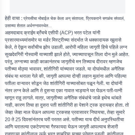
हेही वाचा :
प्रेयसीचा मोबाईल चेक केला अन् संतापला, प्रियकराने सगळंच संपवलं,
उसाच्या शेतात अर्धनग्नावस्थेत...
अहमदाबाद क्राईम ब्रँचचे एसीपी (ACP) भरत पटेल यांनी
प्रसारमाध्यमांसमोर या मर्डर मिस्ट्रीच्या संदर्भात जे धक्कादायक खुलासे
केले, ते ऐकून सर्वांचीच झोप उडाली. आरोपी महिला जागृती हिचे पहिले लग्न
सुखदेवगिरी गोस्वामी याच्याशी झाले होते, ज्याच्यापासून तिला दोन मुले आहेत.
परंतु, लग्नाच्या काही काळानंतरच जागृतीचे मन तिच्याच दीरावर म्हणजेच
पतीच्या मोठ्या भावावर, शांतीगिरी यांच्यावर जडले. या दोघांमधील अनैतिक
संबंध या थराला गेले की, जागृती आपल्या दोन्ही लहान मुलांना आणि पहिल्या
पतीला वाऱ्यावर सोडून जेठ शांतीगिरी याच्यासोबत पळून गेली. या दोघांनी
नंतर लग्न केले आणि ते दुसऱ्या एका गावात भाड्याने घर घेऊन पती-पत्नी
म्हणून राहू लागले. मात्र, जागृतीच्या अनैतिक संबंधांचे जाळे इथेच थांबले
नाही, कारण तिचा हा दुसरा पती शांतीगिरी हा पेशाने ट्रक ड्रायव्हर होता. तो
जेव्हा जेव्हा माल घेऊन आपल्या ट्रकसह प्रवासावर निघायचा, तेव्हा सुमारे
20 ते 25 दिवसांनंतरच घरी परतत असे. पतीच्या याच दीर्घ अनुपस्थितीचा
आणि घरातल्या एकटेपणाचा गैरफायदा घेऊन जागृती आपल्याच शेजारी
राहणाऱ्या कांतीलाल ऊर्फ भरत साबरिया याच्या प्रेमात पडली. कांतीलाल