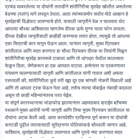
प्रचंड घाबरलेल्या या दोघांनी तातडीने शांतीगिरीचा मृतदेह खोलीत असलेल्या
बेडच्या (पलंग) मागे लपवून ठेवला. आता त्यांच्यासमोर सर्वात मोठे आव्हान हे
मृतदेहाची विल्हेवाट लावण्याचे होते. यासाठी जागृतीने वेळ न घालवता थेट
आपल्या चौथ्या आशिकाला म्हणजेच दीपक ऊर्फ मुन्ना याला फोन लावला.
दीपक देखील जागृतीसाठी काहीही करण्यास तयार होता, त्यामुळे तो आपल्या
एका मित्राची कार मागून घेऊन आला. यानंतर जागृती, मुख्य प्रियकर
कांतीलाल आणि मदत करणारा हा चौथा प्रियकर दीपक या तिघांनी मिळून
शांतीगिरीचा मृतदेह कारमध्ये टाकला आणि तो धांगध्रा येथील कालव्यात
फेकून दिला, जेणेकरून हा एक अपघात वाटावा. हत्येनंतर या प्रकरणावर
पांघरूण घालण्यासाठी जागृती आणि कांतीलाल यांनी गावात अशी अफवा
पसरवली की, शांतीगिरीला कुठे तरी खूप दूर एक चांगली नोकरी मिळाली आहे
आणि तो आपला ट्रक घेऊन गेला आहे, तसेच त्याचा मोबाईल नंबरही बदलला
असून तो काही महिन्यांनंतरच परत येईल.
या संपूर्ण कारस्थानाचा भांडाफोड झाल्यानंतर अहमदाबाद क्राईम ब्रँचच्या
पथकाने मुख्य आरोपी पत्नी जागृती आणि तिचा मुख्य प्रियकर कांतीलाल या
दोघांना अटक केली आहे. आता कायदेशीर प्रक्रिया पूर्ण करून या दोघांची
कस्टडी पुढील तपासासाठी सुरेंद्रनगर पोलिसांकडे सोपवली जाणार आहे.
याशिवाय, मृतदेहाची विल्हेवाट लावण्यात आणि पुरावे नष्ट करण्यात मदत