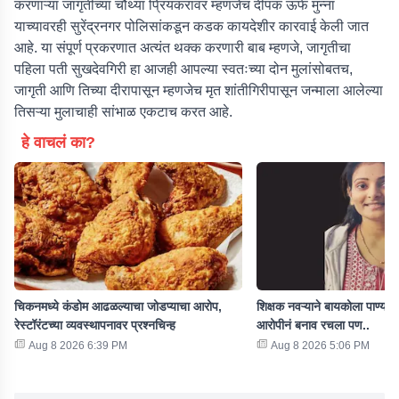
करणाऱ्या जागृतीच्या चौथ्या प्रियकरावर म्हणजेच दीपक ऊर्फ मुन्ना
याच्यावरही सुरेंद्रनगर पोलिसांकडून कडक कायदेशीर कारवाई केली जात
आहे. या संपूर्ण प्रकरणात अत्यंत थक्क करणारी बाब म्हणजे, जागृतीचा
पहिला पती सुखदेवगिरी हा आजही आपल्या स्वतःच्या दोन मुलांसोबतच,
जागृती आणि तिच्या दीरापासून म्हणजेच मृत शांतीगिरीपासून जन्माला आलेल्या
तिसऱ्या मुलाचाही सांभाळ एकटाच करत आहे.
हे वाचलं का?
चिकनमध्ये कंडोम आढळल्याचा जोडप्याचा आरोप,
शिक्षक नवऱ्याने बायकोला पाण्यात 
रेस्टॉरंटच्या व्यवस्थापनावर प्रश्नचिन्ह
आरोपीनं बनाव रचला पण..
Aug 8 2026 6:39 PM
Aug 8 2026 5:06 PM