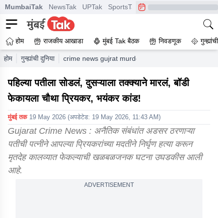
MumbaiTak
NewsTak
UPTak
SportsTak
CrimeTak
Lallantop
A
होम
राजकीय आखाडा
मुंबई Tak बैठक
निवडणूक
गुन्ह्यां
होम
गुन्ह्यांची दुनिया
crime news gujrat murder case jagruti goswami ar
पहिल्या पतीला सोडलं, दुसऱ्याला तक्क्याने मारलं, बॉडी
फेकायला चौथा प्रियकर, भयंकर कांड!
मुंबई तक
19 May 2026
(अपडेटेड:
19 May 2026, 11:43 AM
)
Gujarat Crime News : अनैतिक संबंधांत अडसर ठरणाऱ्या
पतीची पत्नीने आपल्या प्रियकरांच्या मदतीने निर्घृण हत्या करून
मृतदेह कालव्यात फेकल्याची खळबळजनक घटना उघडकीस आली
आहे.
ADVERTISEMENT