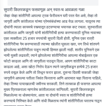
सुपारी किलरकडून फसवणूक अन् स्वतःच आवळला गळा
जेव्हा जेव्हा शांतीगिरी आपल्या ट्रक फेरीवरून घरी परत येत असे, तेव्हा तो
जागृती आणि कांतीलाल यांच्या प्रेमसंबंधांच्या आड येऊ लागला. यातूनच त्या
दोघांनी त्याला कायमचे रस्त्यातून हटवण्याचा भयानक कट रचला. सुरुवातीला
कांतीलाल आणि जागृती यांनी शांतीगिरीची हत्या करण्यासाठी युनिस नावाच्या
एका व्यक्तीला 25 हजार रुपयांची सुपारी दिली होती. युनिस एका रात्री
शांतीगिरीचा गेम करण्यासाठी त्याच्या खोलीत घुसला खरा, पण तिथे शांतपणे
झोपलेल्या शांतीगिरीला पाहून त्याची हिम्मत झाली नाही. शातीर युनिसने एक
नामी युक्ती लढवली; त्याने झोपलेल्या शांतीगिरीचा आपल्या मोबाईलवर एक
फोटो काढला आणि तो जागृतीला पाठवून दिला. आपण शांतीगिरीचा काटा
काढला आहे, असा खोटा निरोप देऊन त्याने जागृतीकडून हत्येचे 25 हजार
रुपये वसूल केले आणि तो तिथून फरार झाला. दुसऱ्या दिवशी सकाळी जेव्हा
जागृतीने आपल्या पतीला जिवंत फिरताना आणि आरामात चहा पिताना पाहिले,
तेव्हा तिच्या पायाखालची जमीनच सरकली. तिने तात्काळ ही फसगत आपल्या
मुख्य प्रियकराला म्हणजेच कांतीलालला सांगितली. सुपारी किलरकडून
मिळालेल्या या धोक्यानंतर, आता या दोघांनी स्वतःच शांतीगिरीची हत्या
करण्याचे निश्चित केले आणि संधी मिळताच त्यांनी शांतीगिरीला घरातच गाठून