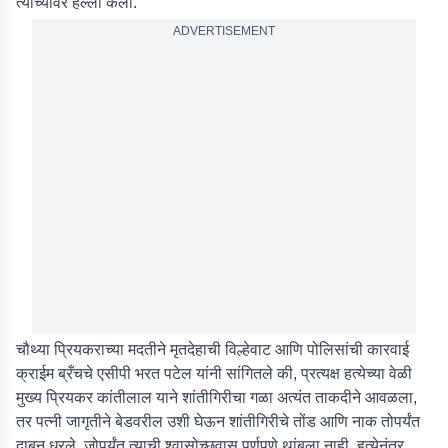
त्याच्यावर हल्ला केला.
ADVERTISEMENT
चौथ्या प्रियकराच्या मदतीने मृतदेहाची विल्हेवाट आणि पोलिसांची कारवाई
क्राईम ब्रँचचे एसीपी भरत पटेल यांनी सांगितले की, प्रत्यक्ष हत्येच्या वेळी
मुख्य प्रियकर कांतीलाल याने शांतीगिरीचा गळा अत्यंत ताकदीने आवळला,
तर पत्नी जागृतीने बेडवरील उशी घेऊन शांतीगिरीचे तोंड आणि नाक तोपर्यंत
दाबून धरले, जोपर्यंत त्याची श्वासोच्छवास पूर्णपणे थांबला नाही. हत्येनंतर