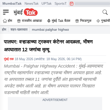
MumbaiTak
NewsTak
UPTak
SportsTak
CrimeTak
Lallantop
A
होम
राजकीय आखाडा
मुंबई Tak बैठक
निवडणूक
गुन्ह्यां
होम
शहर-खबरबात
mumbai palghar highway accident in 12 peoples d
पालघर: वऱ्हाडाच्या ट्रकवर कंटेनर आदळला, भीषण
अपघातात 12 जणांचा मृत्यू
मुंबई तक
18 May 2026
(अपडेटेड:
18 May 2026, 06:14 PM
)
Mumbai - Palghar Highway Accident : मुंबई-अहमदाबाद
राष्ट्रीय महामार्गावर वऱ्हाडाच्या ट्रकचा भीषण अपघात झाला आहे.
या अपघातात तब्बल 11 जणांचा दुर्दैवी अंत झाल्याची महत्त्वाची
अपडेट समोर आली आहे. हा भीषण अपघात पालघर जिल्ह्यात
घडल्याची माहिती समोर आली.
ADVERTISEMENT