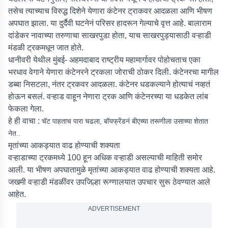
तसेच त्याच्याच विरुद्ध दिशेने येणारा कंटेनर ट्राकवर आदळला आणि भीषण
अपघात झाला. या दुर्दैवी घटनेनं परिसर हादरून गेल्याचे वृत्त आहे. बालाराम
दांडेकर नावाच्या तरुणाचा साखरपुडा होता, याच साखरपुड्यासाठी वऱ्हाडी
मंडळी ट्रकमधून जात होते.
धानीवरी येथील मुंबई- अहमदाबाद राष्ट्रीय महामार्गावर पोहोचताच एका
भरधाव वेगाने येणारा कंटेनरने ट्रकला जोराची ठोकर दिली. कंटेनरचा मागील
डब्बा निसटला, नंतर ट्रकवर आदळला. कंटेनर धडकल्याने होत्याचं नव्हतं
होऊन बसलं. वऱ्हाड वाहून नेणारा ट्रक आणि कंटेनरच्या या धडकेत लांब
फेकला गेला.
हे ही वाचा :
चॅट पाहताच पारा चढला, बॉयफ्रेंडनं बीएच्या तरूणीला उसाच्या शेतात
नेत..
मृतांच्या आकड्यात वाढ होण्याची शक्यता
वऱ्हाडाच्या ट्रकमध्ये 100 हून अधिक वऱ्हाडी असल्याची माहिती समोर
आली. या भीषण अपघातामुळे मृतांच्या आकड्यात वाढ होण्याची शक्यता आहे.
जखमी वऱ्हाडी मंडळींवर उपजिल्हा रूग्णालयात उपचार सुरू ठेवण्यात आले
आहेत.
ADVERTISEMENT