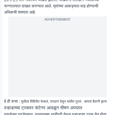
रूग्णालयात दाखल करण्यात आले. मृतांच्या आकड्यात वाढ होण्याची
अधिकची शक्यता आहे.
ADVERTISEMENT
हे ही वाचा :
मुलीला विहिरीत फेकलं, दगडानं ठेचून मातीत पुरलं.. बापाचं हैवानी कृत्य
वऱ्हाडाच्या ट्रकवर कंटेनर आदळून भीषण अपघात
घडलेल्या घटनेनुसार, पालघरच्या धानीवरी येथून वऱ्हाडाचा ट्रक येत होता,