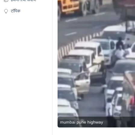
टॉपिक
mumbai pune highway