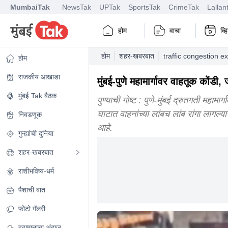
MumbaiTak
NewsTak
UPTak
SportsTak
CrimeTak
Lallan
होम
वाचा
व्
होम
शहर-खबरबात
traffic congestion 
होम
राजकीय आखाडा
मुंबई-पुणे महामार्गावर वाहतूक कोंडी,
मुंबई Tak बैठक
पुण्याची गोष्ट : पुणे-मुंबई द्रुतगती महामार
घाटात वाहनांच्या लांबच लांब रांगा लागल
निवडणूक
आहे.
गुन्ह्यांची दुनिया
शहर-खबरबात
राशीभविष्य-धर्म
पैशाची बात
फोटो गॅलरी
हवामानाचा अंदाज