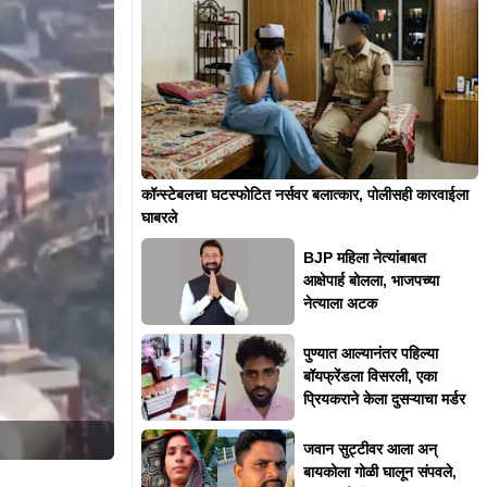
कॉन्स्टेबलचा घटस्फोटित नर्सवर बलात्कार, पोलीसही कारवाईला
घाबरले
BJP महिला नेत्यांबाबत
आक्षेपार्ह बोलला, भाजपच्या
नेत्याला अटक
पुण्यात आल्यानंतर पहिल्या
बॉयफ्रेंडला विसरली, एका
प्रियकराने केला दुसऱ्याचा मर्डर
जवान सुट्टीवर आला अन्
बायकोला गोळी घालून संपवले,