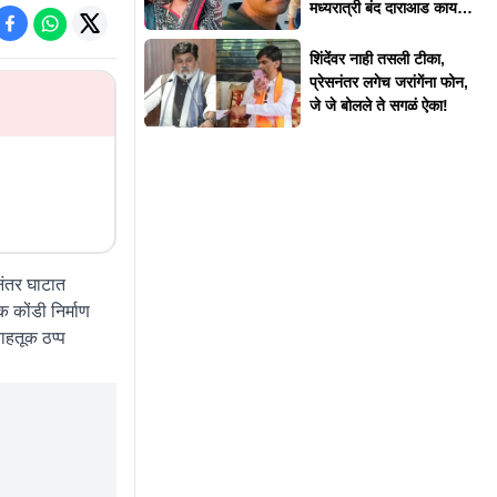
मध्यरात्री बंद दाराआड काय
घडलं?
शिंदेंवर नाही तसली टीका,
प्रेसनंतर लगेच जरांगेंना फोन,
जे जे बोलले ते सगळं ऐका!
ीनंतर घाटात
 कोंडी निर्माण
वाहतूक ठप्प