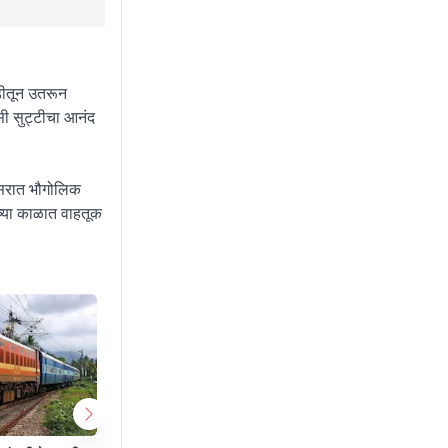
डीतून उतरून
सी सुट्टीचा आनंद
परिसरात भौगोलिक
डच्या काळात वाहतूक