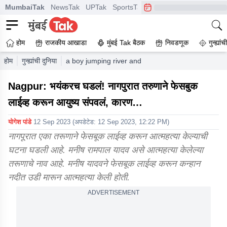
MumbaiTak
NewsTak
UPTak
SportsTak
CrimeTak
Lallantop
A
होम
राजकीय आखाडा
मुंबई Tak बैठक
निवडणूक
गुन्ह्यां
होम
गुन्ह्यांची दुनिया
a boy jumping river and commit suicide nagpur cr
Nagpur: भयंकरच घडलं! नागपुरात तरुणाने फेसबुक
लाईव्ह करून आयुष्य संपवलं, कारण…
योगेश पांडे
12 Sep 2023
(अपडेटेड:
12 Sep 2023, 12:22 PM
)
नागपूरात एका तरूणाने फेसबूक लाईव्ह करून आत्महत्या केल्याची
घटना घडली आहे. मनीष रामपाल यादव असे आत्महत्या केलेल्या
तरूणाचे नाव आहे. मनीष यादवने फेसबूक लाईव्ह करून कन्हान
नदीत उडी मारून आत्महत्या केली होती.
ADVERTISEMENT