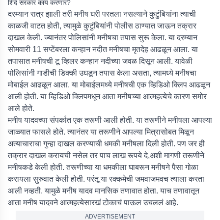
शिंदे सरकार काय करणार?
दरम्यान रात्र झाली तरी मनीष घरी परतला नसल्याने कुटुंबियांना त्याची
काळजी वाटत होती, त्यामुळे कुटुंबियांनी पोलीस ठाण्यात जाऊन तक्रार
दाखल केली. ज्यानंतर पोलिसांनी मनीषचा तपास सुरू केला. या दरम्यान
सोमवारी 11 सप्टेंबरला कन्हान नदीत मनीषचा मृतदेह आढळून आला. या
तपासात मनीषची टू व्हिलर कन्हान नदीच्या जवळ दिसून आली. यावेळी
पोलिसांनी गाडीची डिक्की उघडून तपास केला असता, त्यामध्ये मनीषचा
मोबाईल आढळून आला. या मोबाईलमध्ये मनीषची एक व्हिडिओ क्लिप आढळून
आली होती. या व्हिडिओ क्लिपमधून आता मनीषच्या आत्महत्येचे कारण समोर
आले होते.
मनीष यादवच्या संपर्कात एक तरूणी आली होती. या तरूणीने मनीषला आपल्या
जाळ्यात फासले होते. त्यानंतर या तरूणीने आपल्या मित्रासोबत मिळून
अत्याचाराचा गुन्हा दाखल करण्याची धमकी मनीषला दिली होती. पण जर ही
तक्रार दाखल करायची नसेल तर पाच लाख रूपये दे,अशी मागणी तरूणीने
मनीषकडे केली होती. तरूणीच्या या धमकीला घाबरून मनीषने पैसा गोळा
करायला सुरुवात केली होती. परंतू या रक्कमेची जमवाजमवच त्याला करता
आली नव्हती. यामुळे मनीष यादव मानसिक तणावात होता. याच तणावातून
आता मनीष यादवने आत्महत्येसारखं टोकाचं पाऊल उचललं आहे.
ADVERTISEMENT