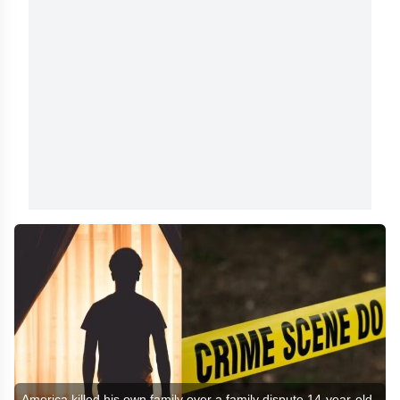
America killed his own family over a family dispute 14-year-old