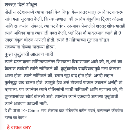
शस्त्र दिलं शोधून
पोलीस स्टेशनमध्ये त्याचा काही वेळ निघून गेल्यानंतर मात्र त्याने घटनाक्रम
सांगायला सुरुवात केली. सिस्क म्हणाला की त्यानेच बंदुकीचा ट्रिगर ओढला
आणि सगळ्यांना संपवलं. त्या घटनेनंतर रस्त्यावर फेकलेले शस्त्र शोधण्यातही
त्याने अधिकाऱ्यांना त्यासाठी मदत केली. फ्लोरिडा दौऱ्यादरम्यान त्याने ही 9
एमएम बंदूक चोरुन आणली होती. त्याने 6 महिन्यांच्या मुलाला सोडून
सगळ्यांना गोळ्या घातल्या होत्या.
पुन्हा कुटुंबाची आठवण नाही
त्याने घटनाक्रम सांगितल्यानंतर सिस्कला विचारण्यात आले की, तू असं का
केलास त्यावेळी त्यांने सांगितले की, कुटुंबातील वादविवादामुळे मला कंटाळा
आला होता. त्याने सांगितले की, घरात खूप वाद होत होते. अगदी लहान
मुलंसुद्धा वाद घालत होते. त्यामुळे हेच असं टोकाचं पाऊल उचललं असंही तो
म्हणाला. पण त्यानंतर त्याने पोलिसांनी माफी मागितली आणि म्हणाला की, मी
तुमच्यासोबत खोटं बोललो आहे. त्यानंतर त्याने एकदाही आपल्या कुटुंबाची
त्याने आठवण काढली नाही.
हे ही वाचा >>
Crime: माय-लेकाला हाडं मोडेपर्यंत बॅटीनं मारलं, दाम्पत्याने जीवघेणा
हल्ला का केला?
हे वाचलं का?