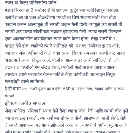
स्वतःच केला पोलिसांना फोन
मेसन सिस्क हा 2 सप्टेंबर रोजी आपल्या कुटुंबासह फ्लोरिडाहून परतला.
फ्लोरिडाला तो एका ओळखीच्या व्यक्तीला तिथे भेटण्यासाठी गेला होता.
प्रवास करुन आल्यामुळे ती सगळी थकून गेली होती. त्यामुळे त्या रात्री ती
सगळी आपापल्या खोलीमध्ये लवकर झोपायला गेली. त्याच रात्री सिस्कने
एका आपत्कालीन क्रमांकावर त्याने कॉल केला होता. तेव्हा रात्रीचे 11
वाजून गेले होते. त्यावेळी त्याने सांगितले की, घरावर गोळीबार झाला आहे.
त्यानंतर जेव्हा अधिकारी आले तेव्हा त्यांना सिस्क रस्त्यावर त्यांची वाट पाहत
असल्याचे त्यांना दिसून आले. पोलीस आल्यानंतर त्याने सांगितले की, तो
तळघरात व्हिडीओ गेम खेळत होता, त्यावेळी गोळीबाराचा आवाज आला,
त्यानंतर त्याने घराबाहेर येऊन पाहिले तेव्हा कोणीतरी वाहनातून निघून
गेल्याचेही त्याने सांगितले.
हे ही वाचा >>
लक्ष्मी पूजन करत होती AAP ची महिला नेता, तेव्हाच पतीने झाडल्या
गोळ्या!
झोपल्या जगीच संपवलं
जेव्हा पोलिस अधिकारी घरात गेले तेव्हा त्यांना जॉन, मेरी आणि त्यांची तीन मुले
त्यांना आढळून आली. त्या सर्वांच्या डोक्यात गोळी झाडण्यात आली होती. तेही
ते सगळे आपापल्या पलंगावर झोपलेले असताना. यामध्ये 4 वर्षांचा मुलगा आणि
जॉन फक्त गंभीर जखमी होते. त्यामुळे त्यांना रुग्णालयात दाखल करण्यात