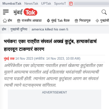
MumbaiTak
NewsTak
UPTak
SportsTak
CrimeTak
Lallantop
A
होम
राजकीय आखाडा
मुंबई Tak बैठक
निवडणूक
गुन्ह्यां
होम
गुन्ह्यांची दुनिया
america killed his own family over a family dispute
भयंकर! एका रात्रीत संपवलं अख्खं कुटुंब, हत्याकांडाचं
हादरवून टाकणारं कारण
मुंबई तक
14 Nov 2023
(अपडेटेड:
14 Nov 2023, 10:00 AM
)
अमेरिकेतील एका छोट्याशा गावातील हसतं खेळत्या कुटुंबातील एका
मुलाने आपल्याच घरातील आई वडिलासंह भावंडांनाही संपवल्याची
घटना घडली होती. त्यानंतर आपल्या कुटुंबाला आपण का संपवलं
त्याची त्याने घटनाक्रमच सांगितला.
ADVERTISEMENT