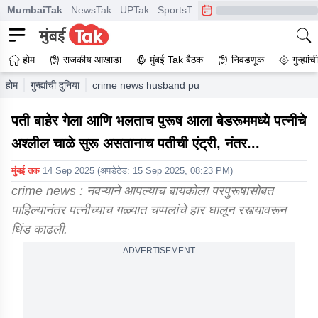
MumbaiTak
NewsTak
UPTak
SportsTak
CrimeTak
Lallantop
A
होम
राजकीय आखाडा
मुंबई Tak बैठक
निवडणूक
गुन्ह्यां
होम
गुन्ह्यांची दुनिया
crime news husband put a garland of slippers arou
पती बाहेर गेला आणि भलताच पुरूष आला बेडरूममध्ये पत्नीचे
अश्लील चाळे सुरू असतानाच पतीची एंट्री, नंतर...
मुंबई तक
14 Sep 2025
(अपडेटेड:
15 Sep 2025, 08:23 PM
)
crime news : नवऱ्याने आपल्याच बायकोला परपुरूषासोबत
पाहिल्यानंतर पत्नीच्याच गळ्यात चप्पलांचे हार घालून रस्त्यावरून
धिंड काढली.
ADVERTISEMENT