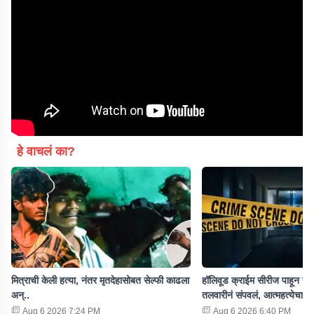
हे वाचलं का?
मित्राची केली हत्या, नंतर मृतदेहासोबत सेल्फी काढला
हॉलिवूड क्राईम सीरीज पाहून नवऱ
अन्..
तलवारीनं संपवलं, आत्महत्येचा 
Aug 6 2026 7:24 PM
Aug 6 2026 6:40 PM