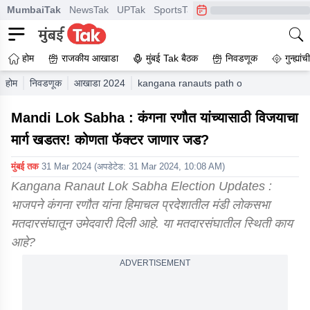
MumbaiTak
NewsTak
UPTak
SportsTak
CrimeTak
Lallantop
A
होम
राजकीय आखाडा
मुंबई Tak बैठक
निवडणूक
गुन्ह्यां
होम
निवडणूक
आखाडा 2024
kangana ranauts path of victory in mand
Mandi Lok Sabha : कंगना रणौत यांच्यासाठी विजयाचा
मार्ग खडतर! कोणता फॅक्टर जाणार जड?
मुंबई तक
31 Mar 2024
(अपडेटेड:
31 Mar 2024, 10:08 AM
)
Kangana Ranaut Lok Sabha Election Updates :
भाजपने कंगना रणौत यांना हिमाचल प्रदेशातील मंडी लोकसभा
मतदारसंघातून उमेदवारी दिली आहे. या मतदारसंघातील स्थिती काय
आहे?
ADVERTISEMENT