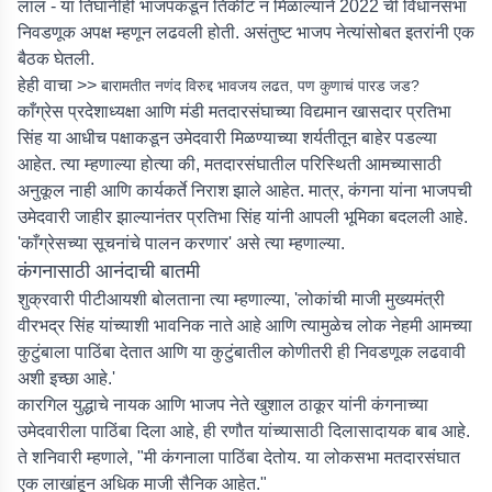
लाल - या तिघांनीही भाजपकडून तिकीट न मिळाल्याने 2022 ची विधानसभा
निवडणूक अपक्ष म्हणून लढवली होती. असंतुष्ट भाजप नेत्यांसोबत इतरांनी एक
बैठक घेतली.
हेही वाचा >>
बारामतीत नणंद विरुद्द भावजय लढत, पण कुणाचं पारड जड?
काँग्रेस प्रदेशाध्यक्षा आणि मंडी मतदारसंघाच्या विद्यमान खासदार प्रतिभा
सिंह या आधीच पक्षाकडून उमेदवारी मिळण्याच्या शर्यतीतून बाहेर पडल्या
आहेत. त्या म्हणाल्या होत्या की, मतदारसंघातील परिस्थिती आमच्यासाठी
अनुकूल नाही आणि कार्यकर्ते निराश झाले आहेत. मात्र, कंगना यांना भाजपची
उमेदवारी जाहीर झाल्यानंतर प्रतिभा सिंह यांनी आपली भूमिका बदलली आहे.
'काँग्रेसच्या सूचनांचे पालन करणार' असे त्या म्हणाल्या.
कंगनासाठी आनंदाची बातमी
शुक्रवारी पीटीआयशी बोलताना त्या म्हणाल्या, 'लोकांची माजी मुख्यमंत्री
वीरभद्र सिंह यांच्याशी भावनिक नाते आहे आणि त्यामुळेच लोक नेहमी आमच्या
कुटुंबाला पाठिंबा देतात आणि या कुटुंबातील कोणीतरी ही निवडणूक लढवावी
अशी इच्छा आहे.'
कारगिल युद्धाचे नायक आणि भाजप नेते खुशाल ठाकूर यांनी कंगनाच्या
उमेदवारीला पाठिंबा दिला आहे, ही रणौत यांच्यासाठी दिलासादायक बाब आहे.
ते शनिवारी म्हणाले, "मी कंगनाला पाठिंबा देतोय. या लोकसभा मतदारसंघात
एक लाखांहून अधिक माजी सैनिक आहेत."