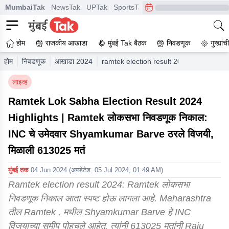
MumbaiTak
NewsTak
UPTak
SportsTak
CrimeTak
Lallantop
A
होम
राजकीय आखाडा
मुंबई Tak बैठक
निवडणूक
गुन्ह्यां
होम
निवडणूक
आखाडा 2024
ramtek election result 2024 winner los
लाइव्ह
Ramtek Lok Sabha Election Result 2024
Highlights | Ramtek लोकसभा निवडणूक निकाल:
INC चे उमेदवार Shyamkumar Barve ठरले विजयी,
मिळाली 613025 मतं
मुंबई तक
04 Jun 2024
(अपडेटेड:
05 Jul 2024, 01:49 AM
)
Ramtek election result 2024: Ramtek लोकसभा
निवडणूक निकाल आता स्पष्ट होऊ लागला आहे. Maharashtra
तील Ramtek , मधील Shyamkumar Barve हे INC
विजयाच्या समीप पोहचले आहेत. त्यांनी 613025 मतांनी Raju