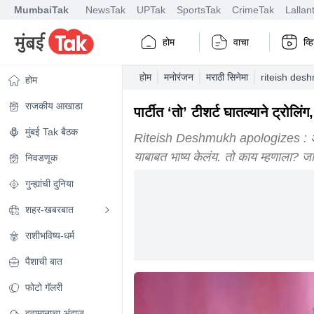
MumbaiTak
NewsTak
UPTak
SportsTak
CrimeTak
Lallan
होम
वाचा
व्
होम
मनोरंजन
मराठी सिनेमा
riteish desh
होम
राजकीय आखाडा
पार्टीत ‘तो’ टीशर्ट घातल्याने ट्रोलि
मुंबई Tak बैठक
Riteish Deshmukh apologizes : अभिनेता
याबाबत भाष्य केलंय. तो काय म्हणाला? ज
निवडणूक
गुन्ह्यांची दुनिया
शहर-खबरबात
राशीभविष्य-धर्म
पैशाची बात
फोटो गॅलरी
हवामानाचा अंदाज