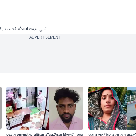
ी, कारमध्ये चौघांनी अब्रू लुटली
ADVERTISEMENT
पुण्यात आल्यानंतर पहिल्या बॉयफ्रेंडला विसरली, एका
जवान सुट्टीवर आला अन् बायको