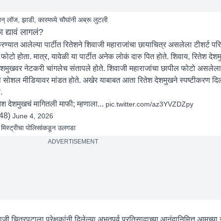
अन् लॉज, झाडी, कारमध्ये चौघांनी अब्रू लुटली
द्यावं लागलं?
ण्यात आलेल्या पार्टीत रितेशने शिवाजी महाराजांचा छायाचित्र असलेला टीशर्ट पर
फोटो होता. मात्र, यावेळी या पार्टीत अनेक लोकं दारु पित होते. शिवाय, रितेश देशमु
ेशमुखवर नेटकरी चांगलेच संतापले होते. शिवाजी महाराजांचा छापील फोटो असलेला 
री सोशल मीडियावर मांडत होते. अखेर याबाबत आता रितेश देशमुखने स्पष्टीकरण दिलं
.
रितेश देशमुखचं मागितली माफी; म्हणाला...
pic.twitter.com/az3YVZDZpy
48)
June 4, 2026
 मिस्ट्रीचा पोलिसांकडून उलगडा
ADVERTISEMENT
ी चित्रपटाला प्रेक्षकांनी दिलेल्या अभूतपूर्व प्रतिसादाच्या आनंदानिमित्त आमच्या स