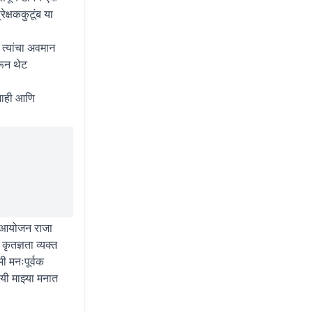
क्षककुटूंब या
 त्यांचा अवमान
रून थेट
 नाही आणि
ाचे आयोजन राजा
ृतज्ञता व्यक्त
ी मनःपूर्वक
षयी माझ्या मनात