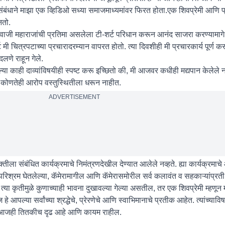
बंधाने माझा एक व्हिडिओ सध्या समाजमाध्यमांवर फिरत होता.एक शिवप्रेमी आणि प्रे
नतो.
शिवाजी महाराजांची प्रतिमा असलेला टी-शर्ट परिधान करून आनंद साजरा करण्यामागे
ट मी चित्रपटाच्या प्रचारादरम्यान वापरत होतो. त्या दिवशीही मी प्रचारकार्य पूर्ण क
लणे राहून गेले.
या काही दाव्यांविषयीही स्पष्ट करू इच्छितो की, मी आजवर कधीही मद्यपान केलेले
ील कोणतेही आरोप वस्तुस्थितीला धरून नाहीत.
ADVERTISEMENT
क्तीला संबंधित कार्यक्रमाचे निमंत्रणदेखील देण्यात आलेले नव्हते. ह्या कार्यक्रम
िश्रम घेतलेल्या, कॅमेरामागील आणि कॅमेरासमोरील सर्व कलावंत व सहकाऱ्यांप्रती क
्या कृतीमुळे कुणाच्याही भावना दुखावल्या गेल्या असतील, तर एक शिवप्रेमी म्हणून म
आपल्या सर्वांच्या श्रद्धेचे, प्रेरणेचे आणि स्वाभिमानाचे प्रतीक आहेत. त्यांच्यावि
ना आजही तितकीच दृढ आहे आणि कायम राहील.