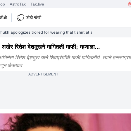
top
AstroTak
Tak.live
हिडीओ
फोटो गॅलरी
mukh apologizes trolled for wearing that t shirt at a party entertainme
ंग, अखेर रितेश देशमुखने मागितली माफी; म्हणाला...
 रितेश देशमुख याने शिवप्रेमींची माफी मागितलीये. त्याने इन्स्टाग्रा
ाणून घेऊयात..
ADVERTISEMENT