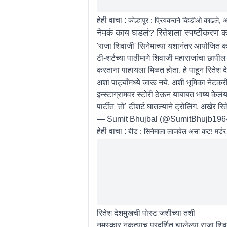
हेही वाचा :
कोल्हापूर : प्रियकराने व्हिडीओ काढले, 
नेमकं काय घडलं? रितेशला स्पष्टीकरण का 
'राजा शिवाजी' सिनेमाच्या यशानंतर आयोजित कर
टी-शर्टच्या पाठीमागे शिवाजी महाराजांचा छापील 
करताना पाहायला मिळत होता. हे पाहून रितेश द
अशा पार्ट्यांमध्ये जाऊ नये, अशी भूमिका नेटक
इन्स्टाग्रामवर स्टोरी ठेऊन याबाबत भाष्य केलंय
पार्टीत ‘तो’ टीशर्ट घातल्याने ट्रोलिंग, अखेर 
— Sumit Bhujbal (@SumitBhujb196
हेही वाचा :
बीड : सिनेमाला लाजवेल असा कट! मर्डर
रितेश देशमुखची पोस्ट जशीच्या तशी
नमस्कार,नुकत्याच प्रदर्शित झालेल्या राजा शिवाज