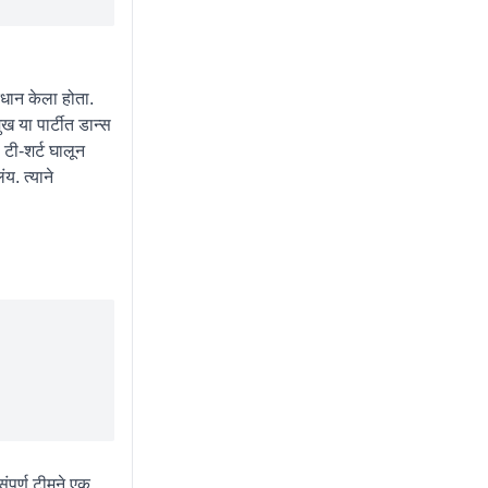
िधान केला होता.
ख या पार्टीत डान्स
टी-शर्ट घालून
य. त्याने
ंपूर्ण टीमने एक