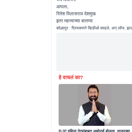
आपला,
रितेश विलासराव देशमुख
इतर महत्त्वाच्या बातम्या
कोल्हापूर : प्रियकराने व्हिडीओ काढले, अन् लॉज, झाड
हे वाचलं का?
BJP महिला नेत्यांबाबत आक्षेपार्ह बोलला, भाजपच्या